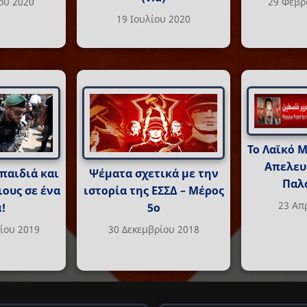
ου 2020
29 Φεβρ
19 Ιουλίου 2020
Το Λαϊκό 
Απελευ
παιδιά και
Ψέματα σχετικά με την
Παλ
ιους σε ένα
ιστορία της ΕΣΣΔ – Μέρος
23 Απ
!
5ο
ίου 2019
30 Δεκεμβρίου 2018