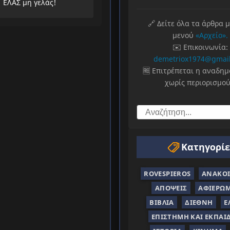
ΕΛΑΣ μη γελάς!
🔗 Δείτε όλα τα άρθρα 
μενού
«Αρχείο».
✉️ Επικοινωνία:
demetriox1974@gmai
🆓 Επιτρέπεται η αναδη
χωρίς περιορισμού
Κατηγορίε
ROVESPIEROS
ΑΝΑΚΟΙ
ΑΠΌΨΕΙΣ
ΑΦΙΕΡΏ
ΒΙΒΛΊΑ
ΔΙΕΘΝΉ
Ε
ΕΠΙΣΤΉΜΗ ΚΑΙ ΕΚΠΑΊ