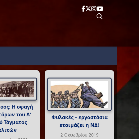
σος: Η σφαγή
τάρων του Α’
Φυλακές – εργοστάσια
ύ Τάγματος
ετοιμάζει η ΝΔ!
λιτών
2 Οκτωβρίου 2019