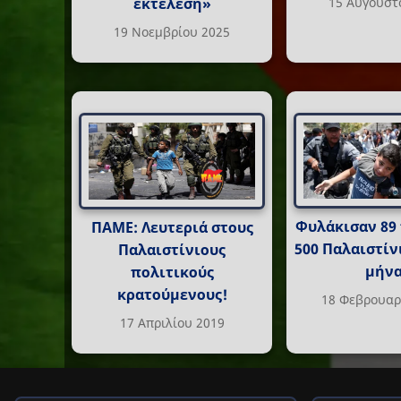
15 Αυγούστ
εκτέλεση»
19 Νοεμβρίου 2025
Φυλάκισαν 89 
ΠΑΜΕ: Λευτεριά στους
500 Παλαιστίν
Παλαιστίνιους
μήνα
πολιτικούς
κρατούμενους!
18 Φεβρουαρ
17 Απριλίου 2019