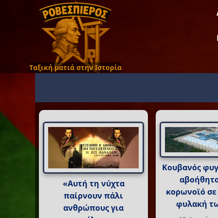
Ταξική ματιά στην Ιστορία
Κουβανός φυγ
αβοήθητο
«Αυτή τη νύχτα
κορωνοϊό σε
παίρνουν πάλι
φυλακή τ
ανθρώπους για