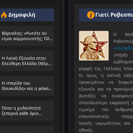
Δημοφιλή
Γιατί Ροβεσπ
Βάρναλης: «Ρωτάτε αν
Ο Μαξιμ
είμαι κομμουνιστής; Όλο
Ροβεσπ
τα ίδια θα λέμε;»
«αδιάφθο
υπήρ
Η Λαϊκή Εξουσία στην
εμβληματ
Ελεύθερη Ελλάδα (Μέρος
μορφή της Γαλλικής Επα
Α’)
Κι όμως, η αστική τάξη
προκειμένου να διαφυλ
Η «παγίδα του
Θουκυδίδη» και η φάκα
εξουσία και τα προνόμιά
που στήνουν στους
διστάζει να συκοφαντ
λαούς
σπουδαιότερο εκφραστή τ
Όταν η χυδαιότητα
τιμούμε τον άνθρωπο
ξεπερνά κάθε όριο…
επαναστατικής επαγρ
λαϊκής νομιμότητας και 
ηθικής.