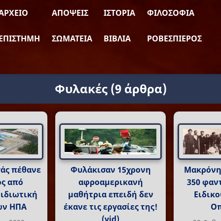
ΑΡΧΕΊΟ
ΑΠΌΨΕΙΣ
ΙΣΤΟΡΊΑ
ΦΙΛΟΣΟΦΊΑ
ΕΠΙΣΤΉΜΗ
ΣΩΜΑΤΕΊΑ
ΒΙΒΛΊΑ
ΡΟΒΕΣΠΙΈΡΟΣ
Φυλακές
(9 άρθρα)
άς πέθανε
Φυλάκισαν 15χρονη
Μακρόνη
ς από
αφροαμερικανή
350 φαν
 ιδιωτική
μαθήτρια επειδή δεν
Ειδικο
ων ΗΠΑ
έκανε τις εργασίες της!
Οπ
(vid)