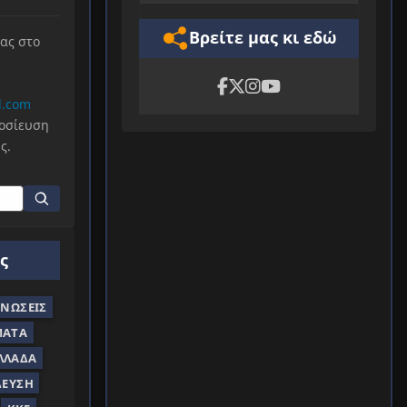
Βρείτε μας κι εδώ
μας στο
l.com
μοσίευση
ς.
ς
ΝΏΣΕΙΣ
ΜΑΤΑ
ΛΛΆΔΑ
ΔΕΥΣΗ