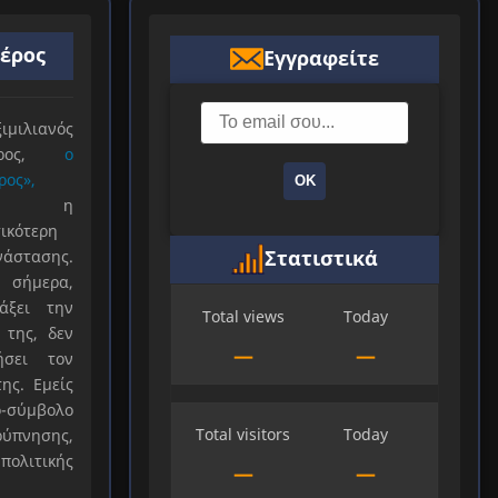
ιέρος
Εγγραφείτε
ιλιανός
ιέρος,
ο
ρος»,
ΟΚ
ξε η
ικότερη
Στατιστικά
νάστασης.
 σήμερα,
άξει την
Total views
Today
 της, δεν
—
—
ήσει τον
ης. Εμείς
-σύμβολο
Total visitors
Today
ύπνησης,
πολιτικής
—
—