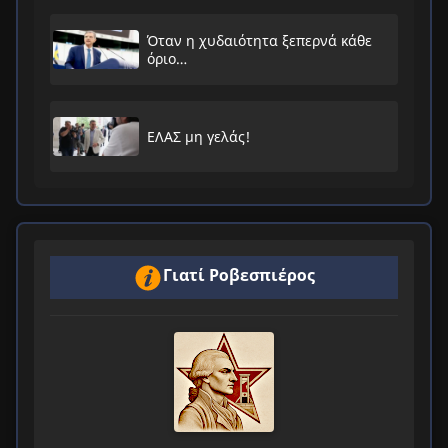
Όταν η χυδαιότητα ξεπερνά κάθε
όριο…
ΕΛΑΣ μη γελάς!
Γιατί Ροβεσπιέρος