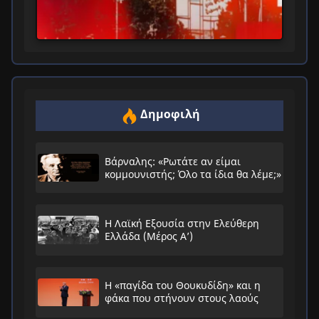
Δημοφιλή
Βάρναλης: «Ρωτάτε αν είμαι
κομμουνιστής; Όλο τα ίδια θα λέμε;»
Η Λαϊκή Εξουσία στην Ελεύθερη
Ελλάδα (Μέρος Α’)
Η «παγίδα του Θουκυδίδη» και η
φάκα που στήνουν στους λαούς