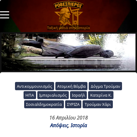
Ταξική ματιά στην Ιστορία
Αντικομμουνισμός
Ατομική Βόμβα
Δόγμα Τρούμαν
ΗΠΑ
Ιμπεριαλισμός
Ισραήλ
Κατερίνα Κ.
Σοσιαλδημοκρατία
ΣΥΡΙΖΑ
Τρούμαν Χάρι
16 Απριλίου 2018
Απόψεις
,
Ιστορία