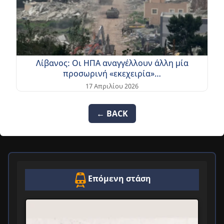
Λίβανος: Οι ΗΠΑ αναγγέλλουν άλλη μία
προσωρινή «εκεχειρία»…
17 Απριλίου 2026
← BACK
Επόμενη στάση