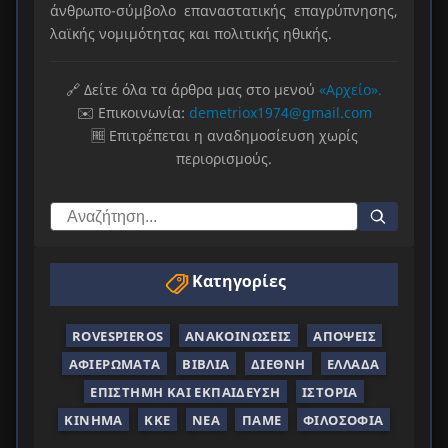
άνθρωπο-σύμβολο επαναστατικής επαγρύπνησης,
λαϊκής νομιμότητας και πολιτικής ηθικής.
🔗 Δείτε όλα τα άρθρα μας στο μενού
«Αρχείο».
✉️ Επικοινωνία:
demetriox1974@gmail.com
🆓 Επιτρέπεται η αναδημοσίευση χωρίς
περιορισμούς.
Κατηγορίες
ROVESPIEROS
ΑΝΑΚΟΙΝΏΣΕΙΣ
ΑΠΌΨΕΙΣ
ΑΦΙΕΡΏΜΑΤΑ
ΒΙΒΛΊΑ
ΔΙΕΘΝΉ
ΕΛΛΆΔΑ
ΕΠΙΣΤΉΜΗ ΚΑΙ ΕΚΠΑΊΔΕΥΣΗ
ΙΣΤΟΡΊΑ
ΚΊΝΗΜΑ
ΚΚΕ
ΝΈΑ
ΠΑΜΕ
ΦΙΛΟΣΟΦΊΑ