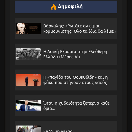
Δημοφιλή
Βάρναλης: «Ρωτάτε αν είμαι
κομμουνιστής; Όλο τα ίδια θα λέμε;»
Η Λαϊκή Εξουσία στην Ελεύθερη
Ελλάδα (Μέρος Α’)
Η «παγίδα του Θουκυδίδη» και η
φάκα που στήνουν στους λαούς
Όταν η χυδαιότητα ξεπερνά κάθε
όριο…
ΕΛΑΣ μη γελάς!