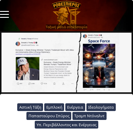
Ταξική ματιά στην Ιστορία
Αστική Τάξη
Εμπλοκή
Ενέργεια
Ιδεολογήματα
Παπασταύρου Σπύρος
Τραμπ Ντόναλντ
Υπ. Περιβάλλοντος και Ενέργειας