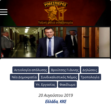
Ταξική ματιά στην Ιστορία
Αιτιολογία απόλυσης
Βρούτσης Γιάννης
Δηλώσεις
Νέα Δημοκρατία
Συνδικαλιστικός Νόμος
Τροπολογία
Υπ. Εργασίας
Φακέλωμα
20 Αυγούστου 2019
Ελλάδα
,
ΚΚΕ