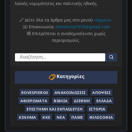
λαϊκής νομιμότητας και πολιτικής ηθικής.
🔗 Δείτε όλα τα άρθρα μας στο μενού
«Αρχείο».
✉️ Επικοινωνία:
demetriox1974@gmail.com
🆓 Επιτρέπεται η αναδημοσίευση χωρίς
περιορισμούς.
Κατηγορίες
ROVESPIEROS
ΑΝΑΚΟΙΝΏΣΕΙΣ
ΑΠΌΨΕΙΣ
ΑΦΙΕΡΏΜΑΤΑ
ΒΙΒΛΊΑ
ΔΙΕΘΝΉ
ΕΛΛΆΔΑ
ΕΠΙΣΤΉΜΗ ΚΑΙ ΕΚΠΑΊΔΕΥΣΗ
ΙΣΤΟΡΊΑ
ΚΊΝΗΜΑ
ΚΚΕ
ΝΈΑ
ΠΑΜΕ
ΦΙΛΟΣΟΦΊΑ