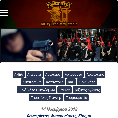
Ταξική ματιά στην Ιστορία
ΑΝΕΛ
Απεργία
Αριστερά
Αστυνομία
Ασφαλίτης
Δικαιοσύνη
Καταστολή
ΚΚΕ
Συνδικάτα
Συνδικάτο Οικοδόμων
ΣΥΡΙΖΑ
Ταξικός Αγώνας
Τασιούλας Γιάννης
Τρομοκρατία
14 Νοεμβρίου 2018
Rovespieros
,
Ανακοινώσεις
,
Κίνημα