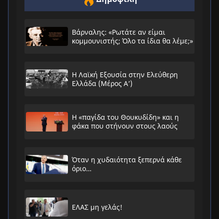
Βάρναλης: «Ρωτάτε αν είμαι
κομμουνιστής; Όλο τα ίδια θα λέμε;»
Η Λαϊκή Εξουσία στην Ελεύθερη
Ελλάδα (Μέρος Α’)
Η «παγίδα του Θουκυδίδη» και η
φάκα που στήνουν στους λαούς
Όταν η χυδαιότητα ξεπερνά κάθε
όριο…
ΕΛΑΣ μη γελάς!