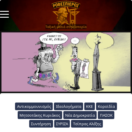
Ταξική ματιά στην Ιστορία
Αντικομμουνισμός
Ιδεολογήματα
ΚΚΕ
Κοροϊδία
Μητσοτάκης Κυριάκος
Νέα Δημοκρατία
ΠΑΣΟΚ
Συντήρηση
ΣΥΡΙΖΑ
Τσίπρας Αλέξης