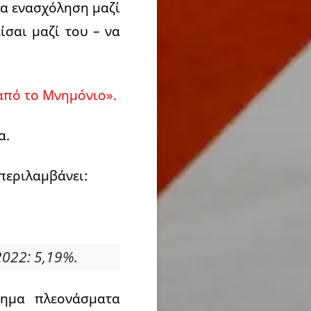
ια ενασχόληση μαζί
ίσαι μαζί του – να
από το Μνημόνιο».
α.
περιλαμβάνει:
2022: 5,19%.
φημα πλεονάσματα