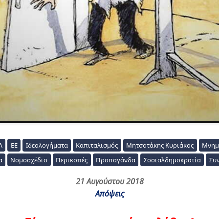
Λ
ΕΕ
Ιδεολογήματα
Καπιταλισμός
Μητσοτάκης Κυριάκος
Μνημ
α
Νομοσχέδιο
Περικοπές
Προπαγάνδα
Σοσιαλδημοκρατία
Συν
21 Αυγούστου 2018
Απόψεις