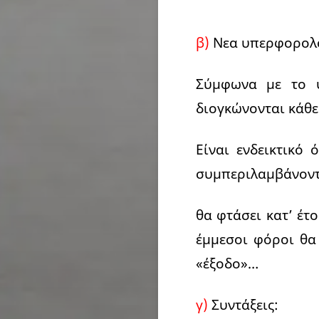
β)
Νεα υπερφορολ
Σύμφωνα με το υ
διογκώνονται κάθε 
Είναι ενδεικτικ
συμπεριλαμβάνοντα
θα φτάσει κατ’ έτ
έμμεσοι φόροι θα
«έξοδο»…
γ)
Συντάξεις: