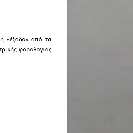
νη «έξοδο» από τα
τρικής φορολογίας