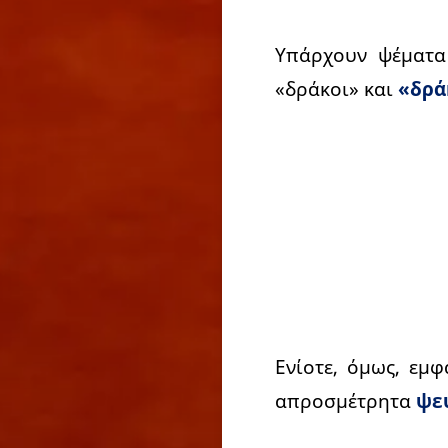
Υπάρχουν ψέματ
«δράκοι» και
«δρά
Ενίοτε, όμως, εμφ
απροσμέτρητα
ψε