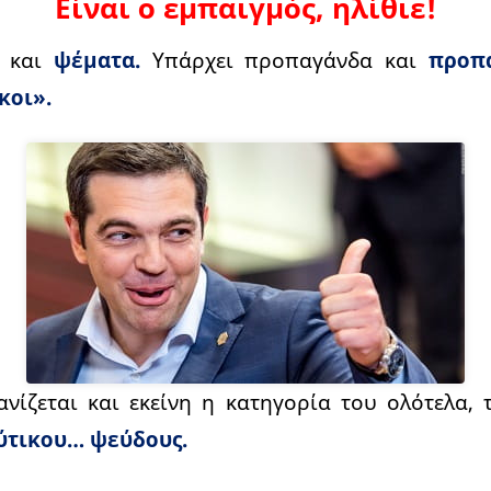
Είναι ο εμπαιγμός, ηλίθιε!
α και
ψέματα.
Υπάρχει προπαγάνδα και
προπ
κοι».
ανίζεται και εκείνη η κατηγορία του ολότελα,
ύτικου… ψεύδους.