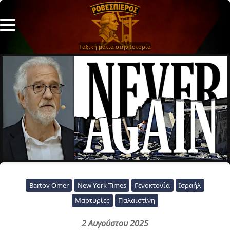
Ταξική ματιά στην Ιστορία
Bartov Omer
New York Times
Γενοκτονία
Ισραήλ
Μαρτυρίες
Παλαιστίνη
2 Αυγούστου 2025