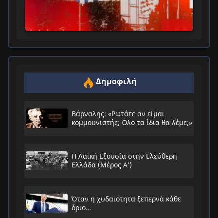
Δημοφιλή
Βάρναλης: «Ρωτάτε αν είμαι
κομμουνιστής; Όλο τα ίδια θα λέμε;»
Η Λαϊκή Εξουσία στην Ελεύθερη
Ελλάδα (Μέρος Α’)
Όταν η χυδαιότητα ξεπερνά κάθε
όριο…