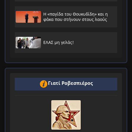
Η «παγίδα του Θουκυδίδη» και η
φάκα που στήνουν στους λαούς
ΕΛΑΣ μη γελάς!
Γιατί Ροβεσπιέρος