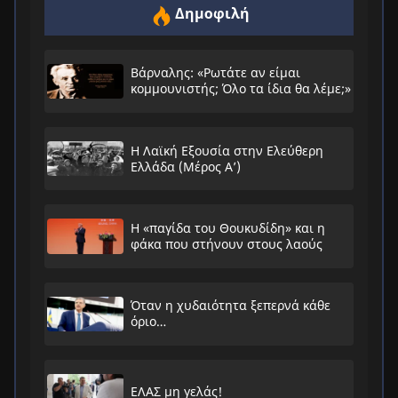
Δημοφιλή
Βάρναλης: «Ρωτάτε αν είμαι
κομμουνιστής; Όλο τα ίδια θα λέμε;»
Η Λαϊκή Εξουσία στην Ελεύθερη
Ελλάδα (Μέρος Α’)
Η «παγίδα του Θουκυδίδη» και η
φάκα που στήνουν στους λαούς
Όταν η χυδαιότητα ξεπερνά κάθε
όριο…
ΕΛΑΣ μη γελάς!