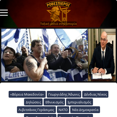
Ταξική ματιά στην Ιστορία
«Βόρεια Μακεδονία»
Γεωργιάδης Άδωνις
Δένδιας Νίκος
Δηλώσεις
Εθνικισμός
Ιμπεριαλισμός
Λιβιτσάνος Γεράσιμος
ΝΑΤΟ
Νέα Δημοκρατία