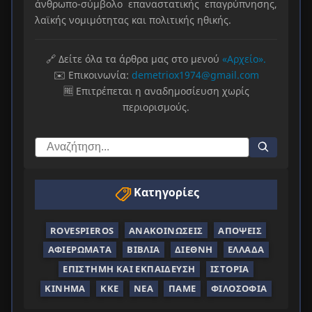
άνθρωπο-σύμβολο επαναστατικής επαγρύπνησης,
λαϊκής νομιμότητας και πολιτικής ηθικής.
🔗 Δείτε όλα τα άρθρα μας στο μενού
«Αρχείο».
✉️ Επικοινωνία:
demetriox1974@gmail.com
🆓 Επιτρέπεται η αναδημοσίευση χωρίς
περιορισμούς.
Κατηγορίες
ROVESPIEROS
ΑΝΑΚΟΙΝΏΣΕΙΣ
ΑΠΌΨΕΙΣ
ΑΦΙΕΡΏΜΑΤΑ
ΒΙΒΛΊΑ
ΔΙΕΘΝΉ
ΕΛΛΆΔΑ
ΕΠΙΣΤΉΜΗ ΚΑΙ ΕΚΠΑΊΔΕΥΣΗ
ΙΣΤΟΡΊΑ
ΚΊΝΗΜΑ
ΚΚΕ
ΝΈΑ
ΠΑΜΕ
ΦΙΛΟΣΟΦΊΑ