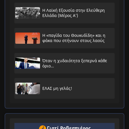
Η Λαϊκή Εξουσία στην Ελεύθερη
Ελλάδα (Μέρος Α’)
Η «παγίδα του Θουκυδίδη» και η
φάκα που στήνουν στους λαούς
Όταν η χυδαιότητα ξεπερνά κάθε
όριο…
ΕΛΑΣ μη γελάς!
Γιατί Ροβεσπιέρος