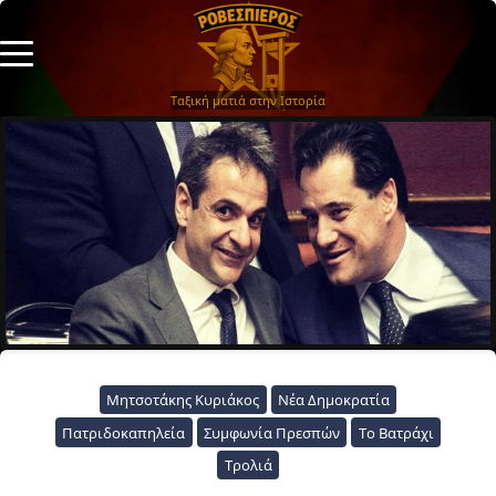
Ταξική ματιά στην Ιστορία
Μητσοτάκης Κυριάκος
Νέα Δημοκρατία
Πατριδοκαπηλεία
Συμφωνία Πρεσπών
Το Βατράχι
Τρολιά