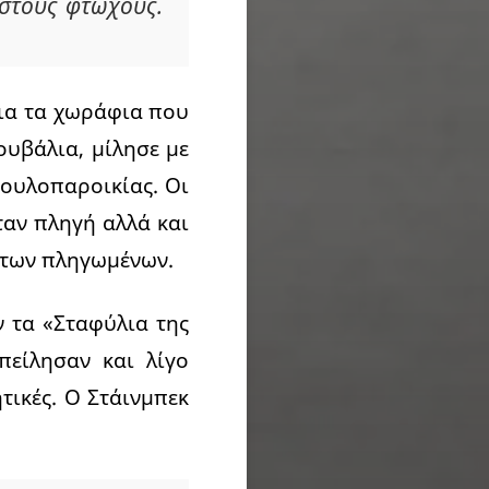
 στους φτωχούς.
δια τα χωράφια που
ουβάλια, μίλησε με
δουλοπαροικίας. Οι
ταν πληγή αλλά και
ά των πληγωμένων.
 τα «Σταφύλια της
πείλησαν και λίγο
τικές. Ο Στάινμπεκ