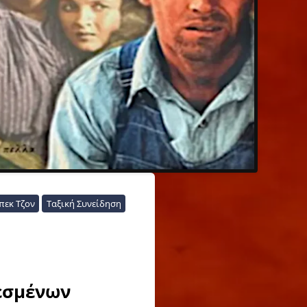
πεκ Τζον
Ταξική Συνείδηση
εσμένων