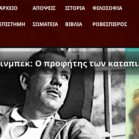
ΑΡΧΕΊΟ
ΑΠΌΨΕΙΣ
ΙΣΤΟΡΊΑ
ΦΙΛΟΣΟΦΊΑ
ΕΠΙΣΤΉΜΗ
ΣΩΜΑΤΕΊΑ
ΒΙΒΛΊΑ
ΡΟΒΕΣΠΙΈΡΟΣ
άινμπεκ: O προφήτης των καταπ