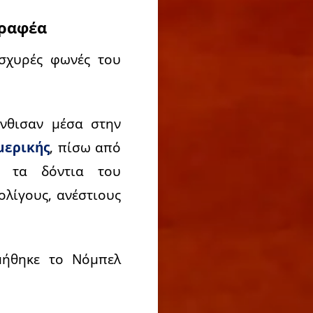
γραφέα
ισχυρές φωνές του
νθισαν μέσα στην
μερικής
, πίσω από
 τα δόντια του
ολίγους, ανέστιους
μήθηκε το Νόμπελ