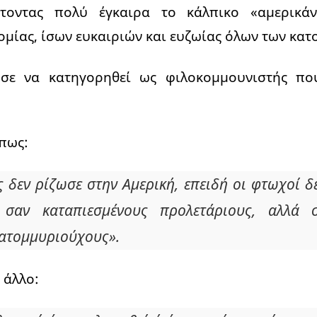
τοντας πολύ έγκαιρα το κάλπικο «αμερικάν
ομίας, ίσων ευκαιριών και ευζωίας όλων των κατ
ησε να κατηγορηθεί ως φιλοκομμουνιστής πο
 πως:
 δεν ρίζωσε στην Αμερική, επειδή οι φτωχοί δ
 σαν καταπιεσμένους προλετάριους, αλλά 
κατομμυριούχους».
ι άλλο: