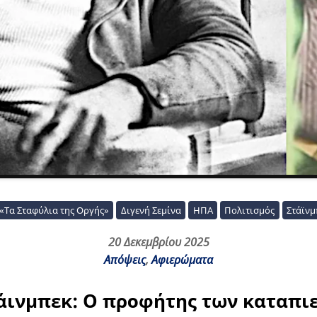
«Τα Σταφύλια της Οργής»
Διγενή Σεμίνα
ΗΠΑ
Πολιτισμός
Στάϊνμ
20 Δεκεμβρίου 2025
Απόψεις
,
Αφιερώματα
τάινμπεκ: O προφήτης των καταπι