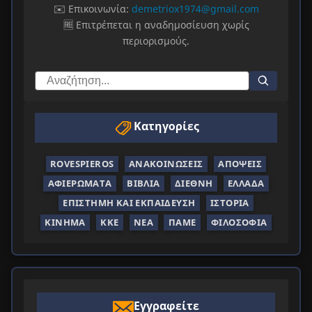
✉️ Επικοινωνία:
demetriox1974@gmail.com
🆓 Επιτρέπεται η αναδημοσίευση χωρίς
περιορισμούς.
Κατηγορίες
ROVESPIEROS
ΑΝΑΚΟΙΝΏΣΕΙΣ
ΑΠΌΨΕΙΣ
ΑΦΙΕΡΏΜΑΤΑ
ΒΙΒΛΊΑ
ΔΙΕΘΝΉ
ΕΛΛΆΔΑ
ΕΠΙΣΤΉΜΗ ΚΑΙ ΕΚΠΑΊΔΕΥΣΗ
ΙΣΤΟΡΊΑ
ΚΊΝΗΜΑ
ΚΚΕ
ΝΈΑ
ΠΑΜΕ
ΦΙΛΟΣΟΦΊΑ
Εγγραφείτε