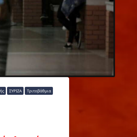
ής
ΣΥΡΙΖΑ
Τριτοβάθμια