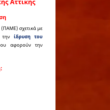
κής Αττικής
υση
 (ΠΑΜΕ) σχετικά με
ά την
ίδρυση του
που αφορούν την
: