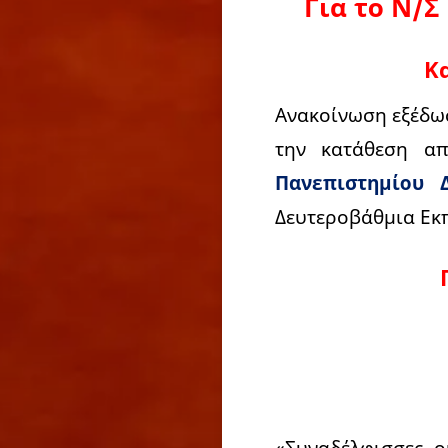
Για το Ν/Σ
Κα
Ανακοίνωση εξέδωσ
την κατάθεση α
Πανεπιστημίου Δ
Δευτεροβάθμια Εκ
«Συναδέλφισσες,-ο