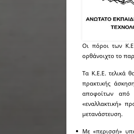
Οι πόροι των Κ.Ε
ορθάνοιχτο το πα
Τα K.E.E. τελικά 
πρακτικής άσκηση
αποφοίτων από ό
«εναλλακτική» πρ
μετανάστευση.
Με «περισσή» υπ