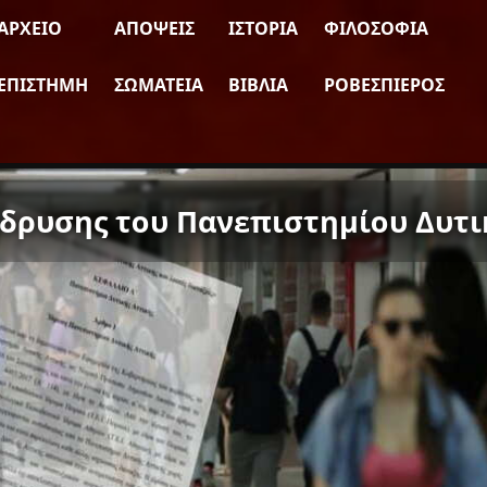
ΑΡΧΕΊΟ
ΑΠΌΨΕΙΣ
ΙΣΤΟΡΊΑ
ΦΙΛΟΣΟΦΊΑ
ΕΠΙΣΤΉΜΗ
ΣΩΜΑΤΕΊΑ
ΒΙΒΛΊΑ
ΡΟΒΕΣΠΙΈΡΟΣ
 ίδρυσης του Πανεπιστημίου Δυτι