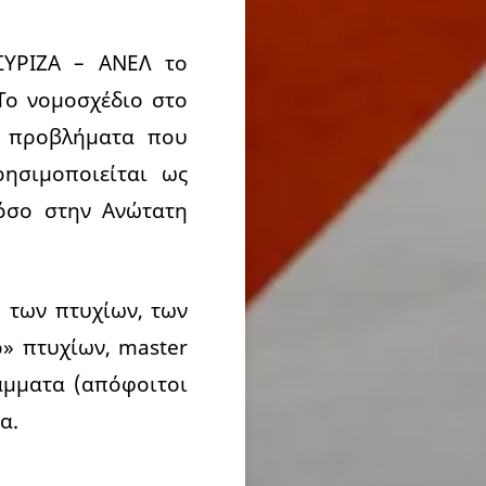
ΣΥΡΙΖΑ – ΑΝΕΛ το
 Το νομοσχέδιο στο
α προβλήματα που
ησιμοποιείται ως
τόσο στην Ανώτατη
 των πτυχίων, των
» πτυχίων, master
ράμματα (απόφοιτοι
α.