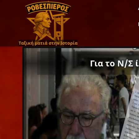
Ταξική ματιά στην Ιστορία
Για το Ν/Σ