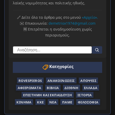
λαϊκής νομιμότητας και πολιτικής ηθικής.
🔗 Δείτε όλα τα άρθρα μας στο μενού
«Αρχείο».
✉️ Επικοινωνία:
demetriox1974@gmail.com
🆓 Επιτρέπεται η αναδημοσίευση χωρίς
περιορισμούς.
Κατηγορίες
ROVESPIEROS
ΑΝΑΚΟΙΝΏΣΕΙΣ
ΑΠΌΨΕΙΣ
ΑΦΙΕΡΏΜΑΤΑ
ΒΙΒΛΊΑ
ΔΙΕΘΝΉ
ΕΛΛΆΔΑ
ΕΠΙΣΤΉΜΗ ΚΑΙ ΕΚΠΑΊΔΕΥΣΗ
ΙΣΤΟΡΊΑ
ΚΊΝΗΜΑ
ΚΚΕ
ΝΈΑ
ΠΑΜΕ
ΦΙΛΟΣΟΦΊΑ