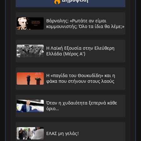
Βάρναλης: «Ρωτάτε αν είμαι
κομμουνιστής; Όλο τα ίδια θα λέμε;»
Η Λαϊκή Εξουσία στην Ελεύθερη
Ελλάδα (Μέρος Α’)
Η «παγίδα του Θουκυδίδη» και η
φάκα που στήνουν στους λαούς
Όταν η χυδαιότητα ξεπερνά κάθε
όριο…
ΕΛΑΣ μη γελάς!