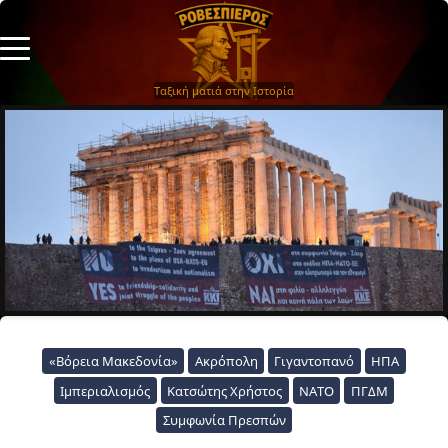
Ταξική ματιά στην Ιστορία
«Βόρεια Μακεδονία»
Ακρόπολη
Γιγαντοπανό
ΗΠΑ
Ιμπεριαλισμός
Κατσώτης Χρήστος
ΝΑΤΟ
ΠΓΔΜ
Συμφωνία Πρεσπών