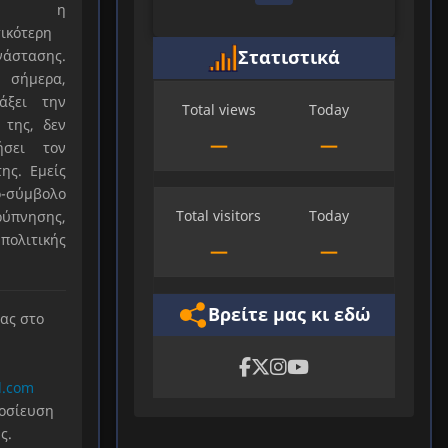
ξε η
ικότερη
Στατιστικά
νάστασης.
 σήμερα,
άξει την
Total views
Today
 της, δεν
—
—
ήσει τον
ης. Εμείς
-σύμβολο
Total visitors
Today
ύπνησης,
πολιτικής
—
—
Βρείτε μας κι εδώ
μας στο
l.com
μοσίευση
ς.