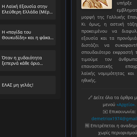
υπήρ
Η Λαϊκή Εξουσία στην
εμβληματ
Ελεύθερη Ελλάδα (Μέρος
μορφή της Γαλλικής Επα
Α’)
Κι όμως, η αστική τάξη
προκειμένου να διαφυλ
Η «παγίδα του
Θουκυδίδη» και η φάκα
εξουσία και τα προνόμιά
που στήνουν στους
διστάζει να συκοφαντ
λαούς
σπουδαιότερο εκφραστή τ
Όταν η χυδαιότητα
τιμούμε τον άνθρωπο
ξεπερνά κάθε όριο…
επαναστατικής επαγρ
λαϊκής νομιμότητας και 
ηθικής.
ΕΛΑΣ μη γελάς!
🔗 Δείτε όλα τα άρθρα 
μενού
«Αρχείο».
✉️ Επικοινωνία:
demetriox1974@gmai
🆓 Επιτρέπεται η αναδη
χωρίς περιορισμού