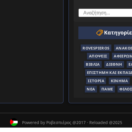
Κατηγορίε
ROVESPIEROS
ΑΝΑΚΟΙ
ΑΠΌΨΕΙΣ
ΑΦΙΕΡΏ
ΒΙΒΛΊΑ
ΔΙΕΘΝΉ
Ε
ΕΠΙΣΤΉΜΗ ΚΑΙ ΕΚΠΑΊ
ΙΣΤΟΡΊΑ
ΚΊΝΗΜΑ
ΝΈΑ
ΠΑΜΕ
ΦΙΛΟ
Powered by Ροβεσπιέρος @2017 · Reloaded @2025