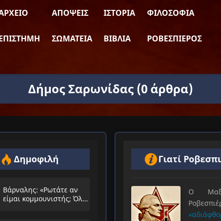
ΑΡΧΕΊΟ
ΑΠΌΨΕΙΣ
ΙΣΤΟΡΊΑ
ΦΙΛΟΣΟΦΊΑ
ΕΠΙΣΤΉΜΗ
ΣΩΜΑΤΕΊΑ
ΒΙΒΛΊΑ
ΡΟΒΕΣΠΙΈΡΟΣ
Δήμος Σαρωνίδας
(0 άρθρα)
Δημοφιλή
Γιατί Ροβεσπ
Βάρναλης: «Ρωτάτε αν
Ο Μαξιμ
είμαι κομμουνιστής; Όλο
Ροβεσπ
τα ίδια θα λέμε;»
«αδιάφθο