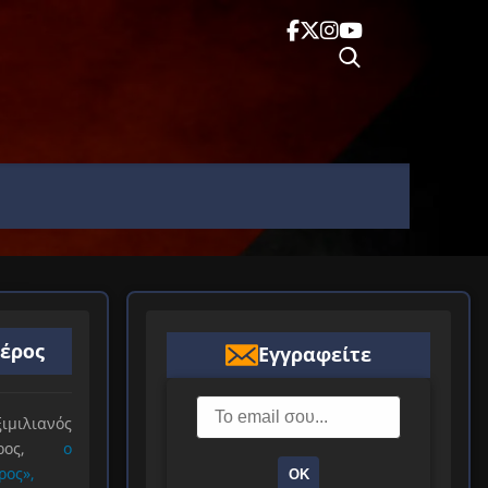
ιέρος
Εγγραφείτε
ιλιανός
ιέρος,
ο
ρος»,
ΟΚ