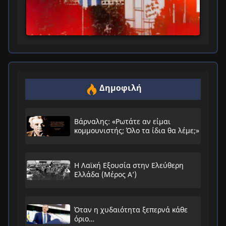
Δημοφιλή
Βάρναλης: «Ρωτάτε αν είμαι
κομμουνιστής; Όλο τα ίδια θα λέμε;»
Η Λαϊκή Εξουσία στην Ελεύθερη
Ελλάδα (Μέρος Α’)
Όταν η χυδαιότητα ξεπερνά κάθε
όριο…