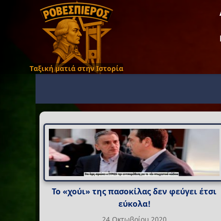
Ταξική ματιά στην Ιστορία
Το «χούι» της πασοκίλας δεν φεύγει έτσι
εύκολα!
24 Οκτωβρίου 2020