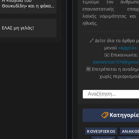
Η «παγίδα του
τιμούμε τον άνθρωπο
Θουκυδίδη» και η φάκα
επαναστατικής επαγρ
που στήνουν στους
λαϊκής νομιμότητας και 
λαούς
ηθικής.
ΕΛΑΣ μη γελάς!
🔗 Δείτε όλα τα άρθρα 
μενού
«Αρχείο».
✉️ Επικοινωνία:
demetriox1974@gmai
🆓 Επιτρέπεται η αναδη
χωρίς περιορισμού
Κατηγορίε
ROVESPIEROS
ΑΝΑΚΟΙ