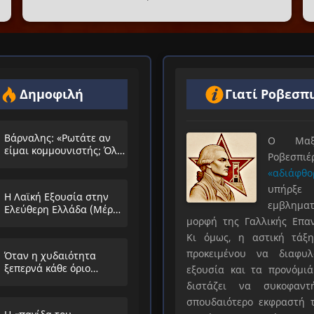
Δημοφιλή
Γιατί Ροβεσπ
Βάρναλης: «Ρωτάτε αν
Ο Μαξιμ
είμαι κομμουνιστής; Όλο
Ροβεσπ
τα ίδια θα λέμε;»
«αδιάφθο
υπήρ
Η Λαϊκή Εξουσία στην
εμβληματ
Ελεύθερη Ελλάδα (Μέρος
μορφή της Γαλλικής Επα
Α’)
Κι όμως, η αστική τάξη
προκειμένου να διαφυλ
Όταν η χυδαιότητα
ξεπερνά κάθε όριο…
εξουσία και τα προνόμιά
διστάζει να συκοφαντ
σπουδαιότερο εκφραστή τ