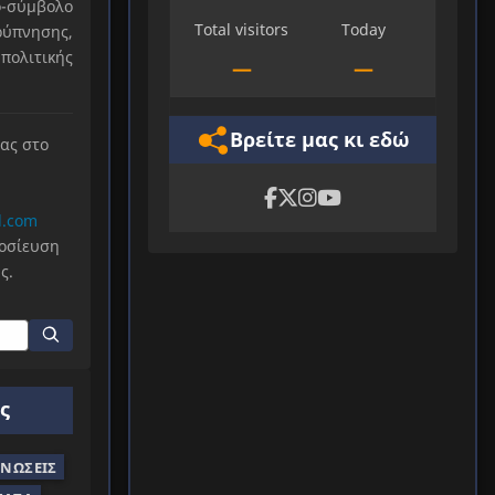
-σύμβολο
Total visitors
Today
ύπνησης,
πολιτικής
—
—
Βρείτε μας κι εδώ
μας στο
l.com
μοσίευση
ς.
ς
ΝΏΣΕΙΣ