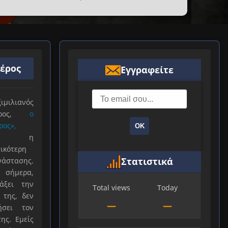
ιέρος
Εγγραφείτε
ιλιανός
ιέρος,
ο
ρος»,
ΟΚ
ξε η
ικότερη
Στατιστικά
νάστασης.
 σήμερα,
άξει την
Total views
Today
 της, δεν
—
—
ήσει τον
ης. Εμείς