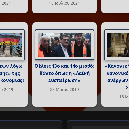
υ 2021
18 Ιουλίου 2021
εων λόγω
Θέλεις 13ο και 14ο μισθό;
«Κανονική
σης» της
Κάντο όπως η «Λαϊκή
κανονικό
ικονομίας!
Συσπείρωση»
ανέργων 
Σ
υ 2019
23 Μαΐου 2019
16 Μ