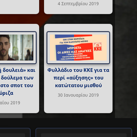
4 Σεπτεμβρίου 2019
 δουλειά» και
Φυλλάδιο του ΚΚΕ για τα
 δούλεμα των
περί «αύξησης» του
στο σποτ του
κατώτατου μισθού
ύριζα
30 Ιανουαρίου 2019
αΐου 2019