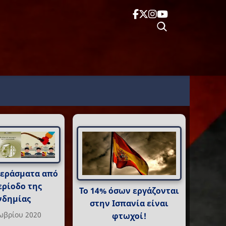
περάσματα από
ερίοδο της
Το 14% όσων εργάζονται
νδημίας
στην Ισπανία είναι
ωβρίου 2020
φτωχοί!