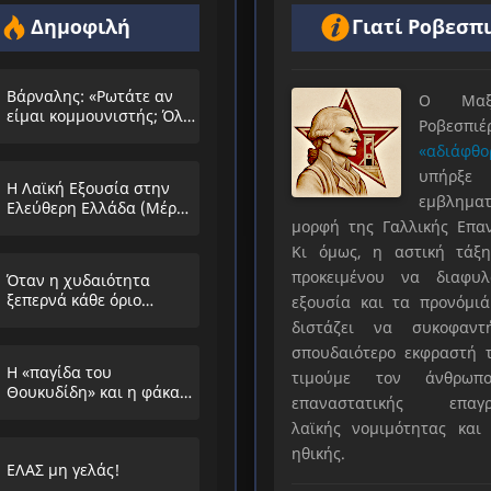
Δημοφιλή
Γιατί Ροβεσπ
Βάρναλης: «Ρωτάτε αν
Ο Μαξιμ
είμαι κομμουνιστής; Όλο
Ροβεσπ
τα ίδια θα λέμε;»
«αδιάφθο
υπήρ
Η Λαϊκή Εξουσία στην
εμβληματ
Ελεύθερη Ελλάδα (Μέρος
μορφή της Γαλλικής Επα
Α’)
Κι όμως, η αστική τάξη
προκειμένου να διαφυλ
Όταν η χυδαιότητα
ξεπερνά κάθε όριο…
εξουσία και τα προνόμιά
διστάζει να συκοφαντ
σπουδαιότερο εκφραστή τ
Η «παγίδα του
τιμούμε τον άνθρωπο
Θουκυδίδη» και η φάκα
επαναστατικής επαγρ
που στήνουν στους
λαϊκής νομιμότητας και 
λαούς
ηθικής.
ΕΛΑΣ μη γελάς!