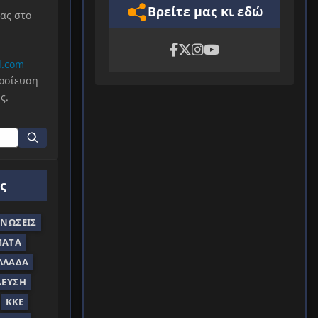
Βρείτε μας κι εδώ
μας στο
l.com
μοσίευση
ς.
ς
ΝΏΣΕΙΣ
ΜΑΤΑ
ΛΛΆΔΑ
ΔΕΥΣΗ
ΚΚΕ