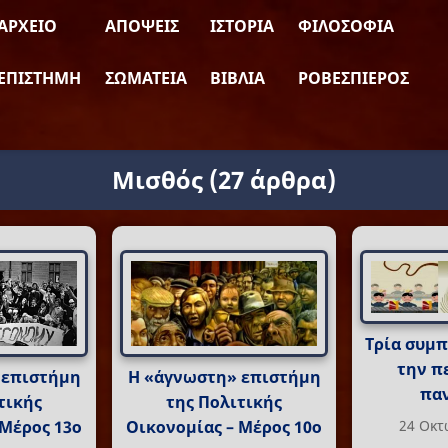
ΑΡΧΕΊΟ
ΑΠΌΨΕΙΣ
ΙΣΤΟΡΊΑ
ΦΙΛΟΣΟΦΊΑ
ΕΠΙΣΤΉΜΗ
ΣΩΜΑΤΕΊΑ
ΒΙΒΛΊΑ
ΡΟΒΕΣΠΙΈΡΟΣ
Μισθός
(27 άρθρα)
Τρία συμ
την π
 επιστήμη
Η «άγνωστη» επιστήμη
πα
τικής
της Πολιτικής
24 Οκτ
 Μέρος 13ο
Οικονομίας – Μέρος 10ο