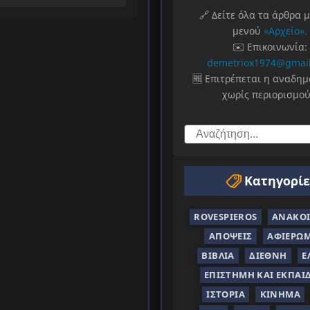
🔗 Δείτε όλα τα άρθρα 
μενού
«Αρχείο».
✉️ Επικοινωνία:
demetriox1974@gmai
🆓 Επιτρέπεται η αναδη
χωρίς περιορισμού
Κατηγορίε
ROVESPIEROS
ΑΝΑΚΟΙ
ΑΠΌΨΕΙΣ
ΑΦΙΕΡΏ
ΒΙΒΛΊΑ
ΔΙΕΘΝΉ
Ε
ΕΠΙΣΤΉΜΗ ΚΑΙ ΕΚΠΑΊ
ΙΣΤΟΡΊΑ
ΚΊΝΗΜΑ