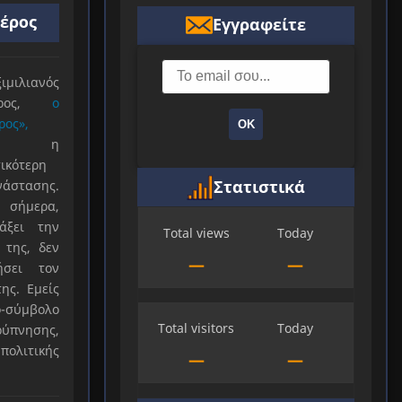
ιέρος
Εγγραφείτε
ιλιανός
ιέρος,
ο
ρος»,
ΟΚ
ξε η
ικότερη
Στατιστικά
νάστασης.
 σήμερα,
άξει την
Total views
Today
 της, δεν
—
—
ήσει τον
ης. Εμείς
-σύμβολο
Total visitors
Today
ύπνησης,
πολιτικής
—
—