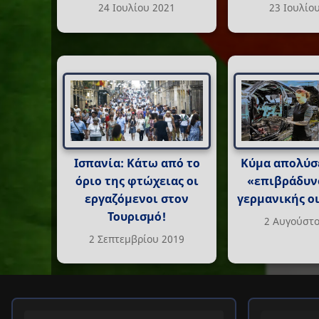
24 Ιουλίου 2021
23 Ιουλίο
Ισπανία: Κάτω από το
Κύμα απολύσ
όριο της φτώχειας οι
«επιβράδυν
εργαζόμενοι στον
γερμανικής ο
Τουρισμό!
2 Αυγούστο
2 Σεπτεμβρίου 2019