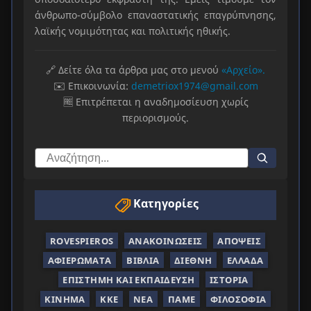
άνθρωπο-σύμβολο επαναστατικής επαγρύπνησης,
λαϊκής νομιμότητας και πολιτικής ηθικής.
🔗 Δείτε όλα τα άρθρα μας στο μενού
«Αρχείο».
✉️ Επικοινωνία:
demetriox1974@gmail.com
🆓 Επιτρέπεται η αναδημοσίευση χωρίς
περιορισμούς.
Κατηγορίες
ROVESPIEROS
ΑΝΑΚΟΙΝΏΣΕΙΣ
ΑΠΌΨΕΙΣ
ΑΦΙΕΡΏΜΑΤΑ
ΒΙΒΛΊΑ
ΔΙΕΘΝΉ
ΕΛΛΆΔΑ
ΕΠΙΣΤΉΜΗ ΚΑΙ ΕΚΠΑΊΔΕΥΣΗ
ΙΣΤΟΡΊΑ
ΚΊΝΗΜΑ
ΚΚΕ
ΝΈΑ
ΠΑΜΕ
ΦΙΛΟΣΟΦΊΑ