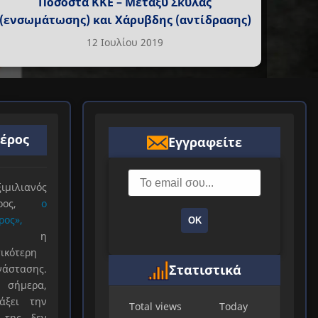
Ποσοστά ΚΚΕ – Μεταξύ Σκύλας
(ενσωμάτωσης) και Χάρυβδης (αντίδρασης)
12 Ιουλίου 2019
ιέρος
Εγγραφείτε
ιλιανός
ιέρος,
ο
ρος»,
ΟΚ
ξε η
ικότερη
Στατιστικά
νάστασης.
 σήμερα,
άξει την
Total views
Today
 της, δεν