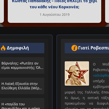
Κώστας Παπαδάκης – Ποιος οπλίζει το χέρι
του κάθε νέου Κορκονέα;
1 Αυγούστου 2019
Δημοφιλή
Γιατί Ροβεσπ
Βάρναλης: «Ρωτάτε αν
Ο Μαξιμ
είμαι κομμουνιστής; Όλο
Ροβεσπ
τα ίδια θα λέμε;»
«αδιάφθο
υπήρ
Η Λαϊκή Εξουσία στην
εμβληματ
Ελεύθερη Ελλάδα (Μέρος
μορφή της Γαλλικής Επα
Α’)
Κι όμως, η αστική τάξη
προκειμένου να διαφυλ
Η «παγίδα του
Θουκυδίδη» και η φάκα
εξουσία και τα προνόμιά