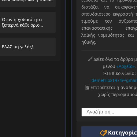
που στήνουν στους
διστάζει να συκοφαντ
λαούς
σπουδαιότερο εκφραστή τ
Όταν η χυδαιότητα
τιμούμε τον άνθρωπο
ξεπερνά κάθε όριο…
επαναστατικής επαγρ
λαϊκής νομιμότητας και 
ηθικής.
ΕΛΑΣ μη γελάς!
🔗 Δείτε όλα τα άρθρα 
μενού
«Αρχείο».
✉️ Επικοινωνία:
demetriox1974@gmai
🆓 Επιτρέπεται η αναδη
χωρίς περιορισμού
Κατηγορίε