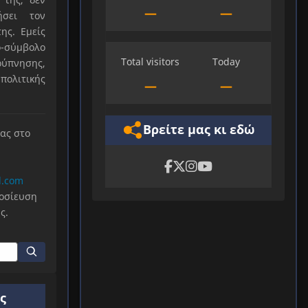
—
—
ήσει τον
ης. Εμείς
-σύμβολο
Total visitors
Today
ύπνησης,
πολιτικής
—
—
Βρείτε μας κι εδώ
μας στο
l.com
μοσίευση
ς.
ς