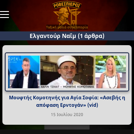
Ταξική ματιά στην Ιστορία
Ελγαντούρ Ναΐμ
(1 άρθρα)
Μουφτής Κομοτηνής για Αγία Σοφία: «Ασεβής η
απόφαση Ερντογάν» (vid)
15 Ιουλίου 2020