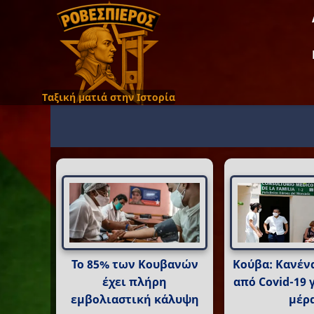
Ταξική ματιά στην Ιστορία
Το 85% των Κουβανών
Κούβα: Κανέν
έχει πλήρη
από Covid-19 
εμβολιαστική κάλυψη
μέρ