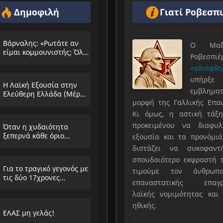
Δημοφιλή
Γιατί Ροβεσπ
Βάρναλης: «Ρωτάτε αν
Ο Μαξιμ
είμαι κομμουνιστής; Όλο
Ροβεσπ
τα ίδια θα λέμε;»
«αδιάφθο
υπήρ
Η Λαϊκή Εξουσία στην
εμβληματ
Ελεύθερη Ελλάδα (Μέρος
μορφή της Γαλλικής Επα
Α’)
Κι όμως, η αστική τάξη
προκειμένου να διαφυλ
Όταν η χυδαιότητα
ξεπερνά κάθε όριο…
εξουσία και τα προνόμιά
διστάζει να συκοφαντ
σπουδαιότερο εκφραστή τ
Για το τραγικό γεγονός με
τιμούμε τον άνθρωπο
τις δύο 17χρονες
επαναστατικής επαγρ
μαθήτριες στην
λαϊκής νομιμότητας και 
Ηλιούπολη
ηθικής.
ΕΛΑΣ μη γελάς!