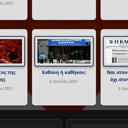
ου 2021
ος της
Ευθύνη ή καθήκον;
Ναι στον
ης
όχι στο
6 Ιουλίου 2021
υ 2021
5 Ιο