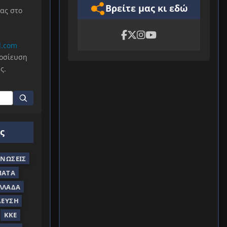
Βρείτε μας κι εδώ
μας στο
l.com
μοσίευση
ς.
ς
ΝΏΣΕΙΣ
ΜΑΤΑ
ΛΛΆΔΑ
ΔΕΥΣΗ
ΚΚΕ