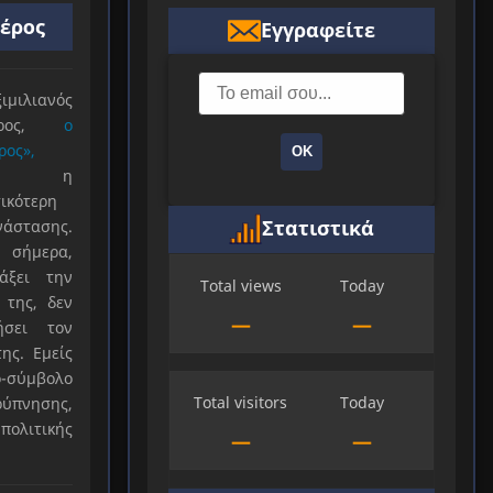
ιέρος
Εγγραφείτε
ιλιανός
ιέρος,
ο
ρος»,
ΟΚ
ξε η
ικότερη
Στατιστικά
νάστασης.
 σήμερα,
άξει την
Total views
Today
 της, δεν
—
—
ήσει τον
ης. Εμείς
-σύμβολο
Total visitors
Today
ύπνησης,
πολιτικής
—
—