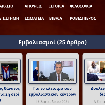
ΑΡΧΕΊΟ
ΑΠΌΨΕΙΣ
ΙΣΤΟΡΊΑ
ΦΙΛΟΣΟΦΊΑ
ΕΠΙΣΤΉΜΗ
ΣΩΜΑΤΕΊΑ
ΒΙΒΛΊΑ
ΡΟΒΕΣΠΙΈΡΟΣ
Εμβολιασμοί
(25 άρθρα)
ας θάνατος
Για το κλείσιμο των
Δουλειά
για 2η σερί
εμβολιαστικών κέντρων
δι
α
16 Σεπτεμβρίου 2021
13 Σεπτ