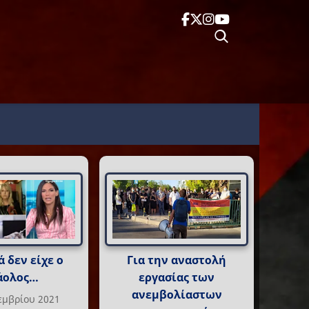
 δεν είχε ο
Για την αναστολή
άολος…
εργασίας των
ανεμβολίαστων
εμβρίου 2021