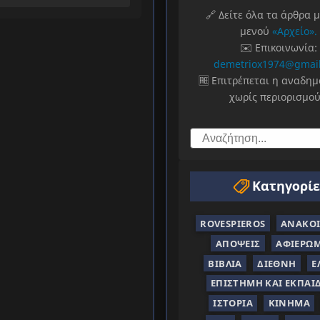
🔗 Δείτε όλα τα άρθρα 
μενού
«Αρχείο».
✉️ Επικοινωνία:
demetriox1974@gmai
🆓 Επιτρέπεται η αναδη
χωρίς περιορισμού
Κατηγορίε
ROVESPIEROS
ΑΝΑΚΟΙ
ΑΠΌΨΕΙΣ
ΑΦΙΕΡΏ
ΒΙΒΛΊΑ
ΔΙΕΘΝΉ
Ε
ΕΠΙΣΤΉΜΗ ΚΑΙ ΕΚΠΑΊ
ΙΣΤΟΡΊΑ
ΚΊΝΗΜΑ