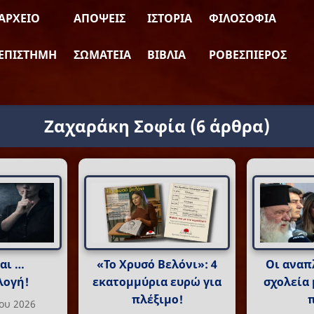
ΑΡΧΕΊΟ
ΑΠΌΨΕΙΣ
ΙΣΤΟΡΊΑ
ΦΙΛΟΣΟΦΊΑ
ΕΠΙΣΤΉΜΗ
ΣΩΜΑΤΕΊΑ
ΒΙΒΛΊΑ
ΡΟΒΕΣΠΙΈΡΟΣ
Ζαχαράκη Σοφία
(6 άρθρα)
αι …
«Το Χρυσό Βελόνι»: 4
Οι αναπ
λογή!
εκατομμύρια ευρώ για
σχολεία 
πλέξιμο!
ου 2026