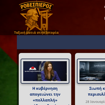
Ταξική ματιά στην Ιστορία
Η κυβέρνηση
Σιωπή κ
απογειώνει την
περισυλ
«πολλαπλή»
28 Ιανουαρί