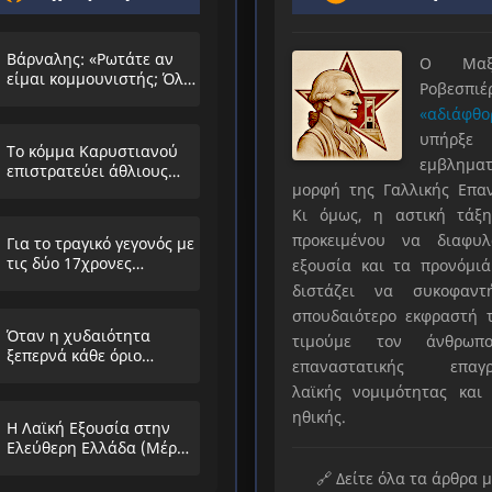
Βάρναλης: «Ρωτάτε αν
Ο Μαξιμ
είμαι κομμουνιστής; Όλο
Ροβεσπ
τα ίδια θα λέμε;»
«αδιάφθο
υπήρ
Το κόμμα Καρυστιανού
εμβληματ
επιστρατεύει άθλιους
μορφή της Γαλλικής Επα
αντιΚΚΕ συνειρμούς!
Κι όμως, η αστική τάξη
προκειμένου να διαφυλ
Για το τραγικό γεγονός με
τις δύο 17χρονες
εξουσία και τα προνόμιά
μαθήτριες στην
διστάζει να συκοφαντ
Ηλιούπολη
σπουδαιότερο εκφραστή τ
Όταν η χυδαιότητα
τιμούμε τον άνθρωπο
ξεπερνά κάθε όριο…
επαναστατικής επαγρ
λαϊκής νομιμότητας και 
ηθικής.
Η Λαϊκή Εξουσία στην
Ελεύθερη Ελλάδα (Μέρος
Α’)
🔗 Δείτε όλα τα άρθρα 