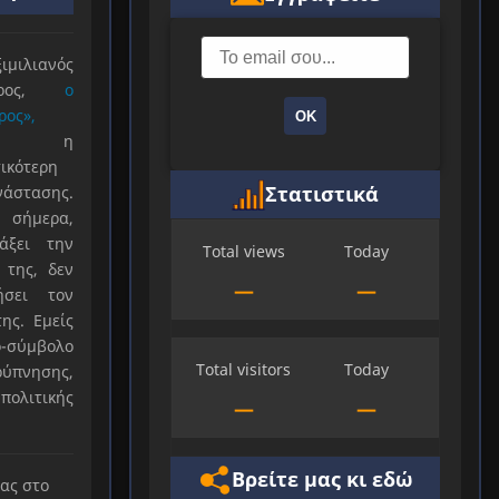
ιλιανός
ιέρος,
ο
ρος»,
ΟΚ
ξε η
ικότερη
Στατιστικά
νάστασης.
 σήμερα,
άξει την
Total views
Today
 της, δεν
—
—
ήσει τον
ης. Εμείς
-σύμβολο
Total visitors
Today
ύπνησης,
πολιτικής
—
—
Βρείτε μας κι εδώ
μας στο