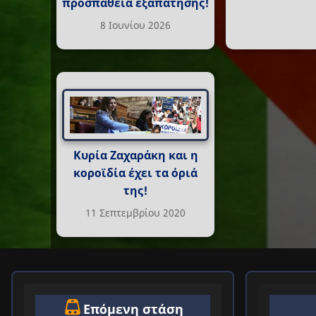
προσπάθεια εξαπάτησης!
8 Ιουνίου 2026
Κυρία Ζαχαράκη και η
κοροϊδία έχει τα όριά
της!
11 Σεπτεμβρίου 2020
Επόμενη στάση