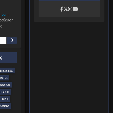
l.com
μοσίευση
ς.
ς
ΝΏΣΕΙΣ
ΜΑΤΑ
ΛΛΆΔΑ
ΔΕΥΣΗ
ΚΚΕ
ΣΟΦΊΑ