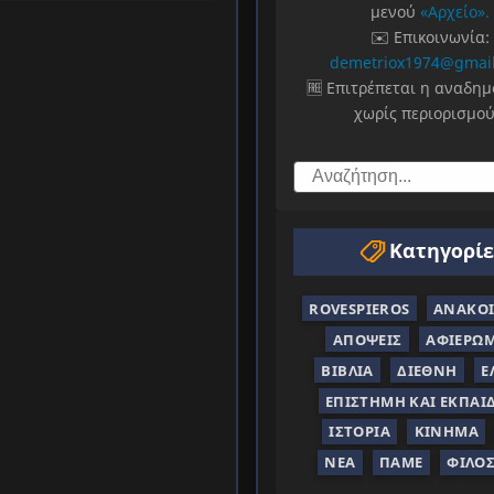
μενού
«Αρχείο».
✉️ Επικοινωνία:
demetriox1974@gmai
🆓 Επιτρέπεται η αναδη
χωρίς περιορισμού
Κατηγορίε
ROVESPIEROS
ΑΝΑΚΟΙ
ΑΠΌΨΕΙΣ
ΑΦΙΕΡΏ
ΒΙΒΛΊΑ
ΔΙΕΘΝΉ
Ε
ΕΠΙΣΤΉΜΗ ΚΑΙ ΕΚΠΑΊ
ΙΣΤΟΡΊΑ
ΚΊΝΗΜΑ
ΝΈΑ
ΠΑΜΕ
ΦΙΛΟ