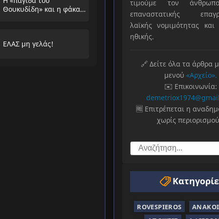
Η «παγίδα του
τιμούμε τον άνθρωπο
Θουκυδίδη» και η φάκα
επαναστατικής επαγρ
που στήνουν στους
λαϊκής νομιμότητας και 
λαούς
ηθικής.
ΕΛΑΣ μη γελάς!
🔗 Δείτε όλα τα άρθρα 
μενού
«Αρχείο».
✉️ Επικοινωνία:
demetriox1974@gmai
🆓 Επιτρέπεται η αναδη
χωρίς περιορισμού
Κατηγορίε
ROVESPIEROS
ΑΝΑΚΟΙ