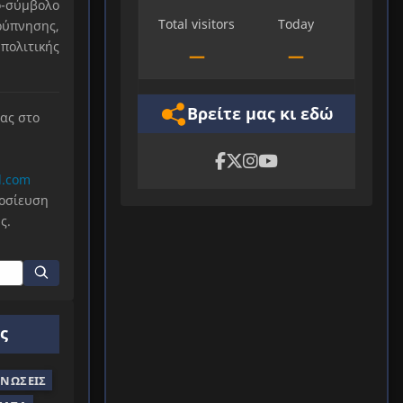
-σύμβολο
Total visitors
Today
ύπνησης,
πολιτικής
—
—
Βρείτε μας κι εδώ
μας στο
l.com
μοσίευση
ς.
ς
ΝΏΣΕΙΣ