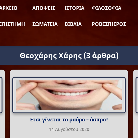
ΑΡΧΕΊΟ
ΑΠΌΨΕΙΣ
ΙΣΤΟΡΊΑ
ΦΙΛΟΣΟΦΊΑ
ΕΠΙΣΤΉΜΗ
ΣΩΜΑΤΕΊΑ
ΒΙΒΛΊΑ
ΡΟΒΕΣΠΙΈΡΟΣ
Θεοχάρης Χάρης
(3 άρθρα)
Ετσι γίνεται το μαύρο – άσπρο!
14 Αυγούστου 2020