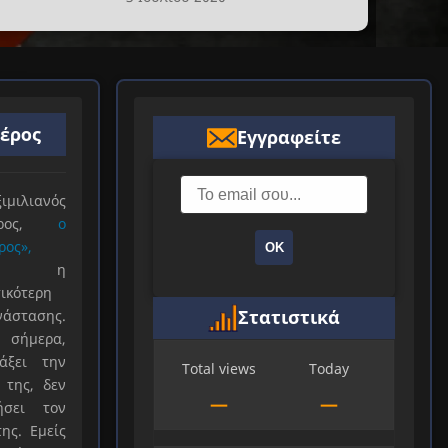
ιέρος
Εγγραφείτε
ιλιανός
ιέρος,
ο
ρος»,
ΟΚ
ξε η
ικότερη
Στατιστικά
νάστασης.
 σήμερα,
άξει την
Total views
Today
 της, δεν
—
—
ήσει τον
ης. Εμείς