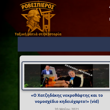
Ταξική ματιά στην Ιστορία
«Ο Χατζηδάκης νεκροθάφτης και το
νομοσχέδιο κηδειόχαρτο!» (vid)
20 Μαΐου 2021