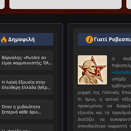
Δημοφιλή
Γιατί Ροβεσπ
Βάρναλης: «Ρωτάτε αν
Ο Μαξιμ
είμαι κομμουνιστής; Όλο
Ροβεσπ
τα ίδια θα λέμε;»
«αδιάφθο
υπήρ
Η Λαϊκή Εξουσία στην
εμβληματ
Ελεύθερη Ελλάδα (Μέρος
μορφή της Γαλλικής Επα
Α’)
Κι όμως, η αστική τάξη
προκειμένου να διαφυλ
Όταν η χυδαιότητα
ξεπερνά κάθε όριο…
εξουσία και τα προνόμιά
διστάζει να συκοφαντ
σπουδαιότερο εκφραστή τ