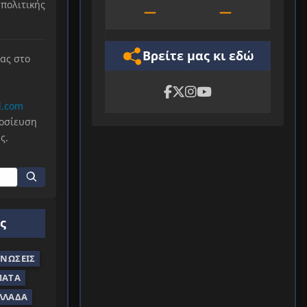
πολιτικής
—
—
Βρείτε μας κι εδώ
μας στο
l.com
μοσίευση
ς.
ς
ΝΏΣΕΙΣ
ΜΑΤΑ
ΛΛΆΔΑ