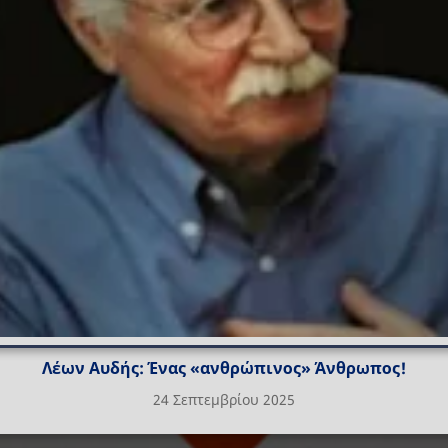
Λέων Αυδής: Ένας «ανθρώπινος» Άνθρωπος!
24 Σεπτεμβρίου 2025