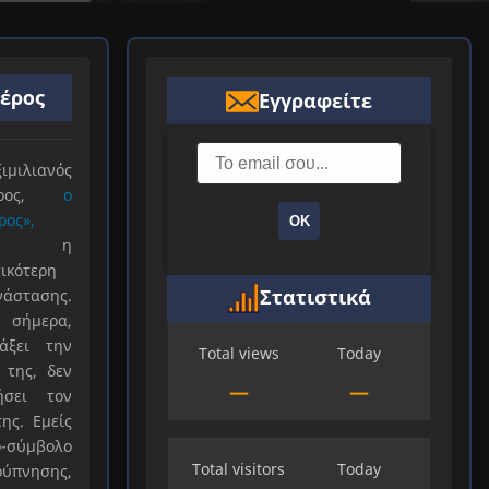
ιέρος
Εγγραφείτε
ιλιανός
ιέρος,
ο
ρος»,
ΟΚ
ξε η
ικότερη
Στατιστικά
νάστασης.
 σήμερα,
άξει την
Total views
Today
 της, δεν
—
—
ήσει τον
ης. Εμείς
-σύμβολο
Total visitors
Today
ύπνησης,