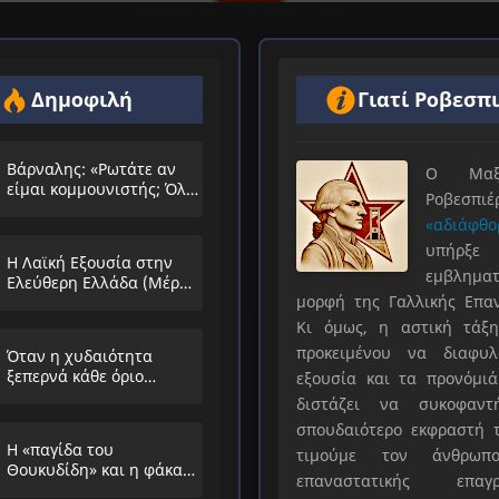
Δημοφιλή
Γιατί Ροβεσπ
Βάρναλης: «Ρωτάτε αν
Ο Μαξιμ
είμαι κομμουνιστής; Όλο
Ροβεσπ
τα ίδια θα λέμε;»
«αδιάφθο
υπήρ
Η Λαϊκή Εξουσία στην
εμβληματ
Ελεύθερη Ελλάδα (Μέρος
μορφή της Γαλλικής Επα
Α’)
Κι όμως, η αστική τάξη
προκειμένου να διαφυλ
Όταν η χυδαιότητα
ξεπερνά κάθε όριο…
εξουσία και τα προνόμιά
διστάζει να συκοφαντ
σπουδαιότερο εκφραστή τ
Η «παγίδα του
τιμούμε τον άνθρωπο
Θουκυδίδη» και η φάκα
επαναστατικής επαγρ
που στήνουν στους