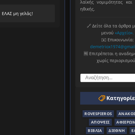
λαϊκής νομιμότητας και 
λαούς
ηθικής.
ΕΛΑΣ μη γελάς!
🔗 Δείτε όλα τα άρθρα 
μενού
«Αρχείο».
✉️ Επικοινωνία:
demetriox1974@gmai
🆓 Επιτρέπεται η αναδη
χωρίς περιορισμού
Κατηγορίε
ROVESPIEROS
ΑΝΑΚΟΙ
ΑΠΌΨΕΙΣ
ΑΦΙΕΡΏ
ΒΙΒΛΊΑ
ΔΙΕΘΝΉ
Ε