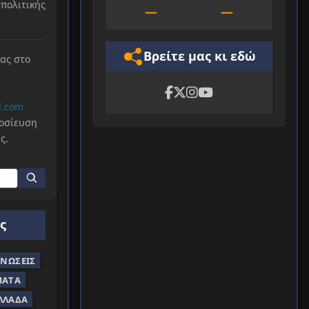
πολιτικής
—
—
Βρείτε μας κι εδώ
μας στο
l.com
μοσίευση
ς.
ς
ΝΏΣΕΙΣ
ΜΑΤΑ
ΛΛΆΔΑ