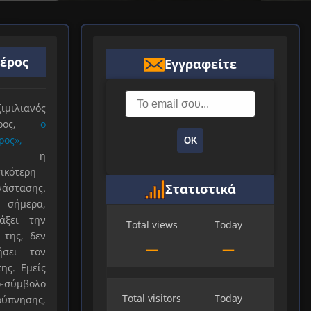
ιέρος
Εγγραφείτε
ιλιανός
ιέρος,
ο
ρος»,
ΟΚ
ξε η
ικότερη
Στατιστικά
νάστασης.
 σήμερα,
άξει την
Total views
Today
 της, δεν
—
—
ήσει τον
ης. Εμείς
-σύμβολο
Total visitors
Today
ύπνησης,