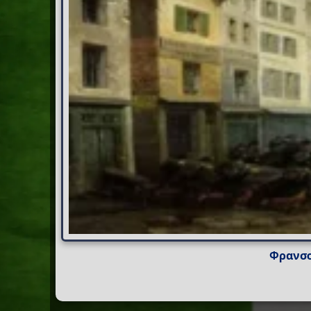
Φρανσο