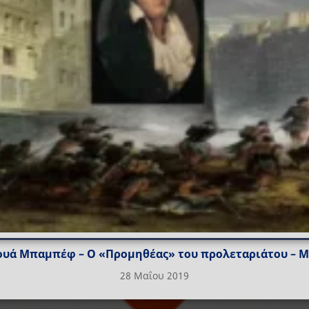
υά Μπαμπέφ – Ο «Προμηθέας» του προλεταριάτου – Μ
28 Μαΐου 2019