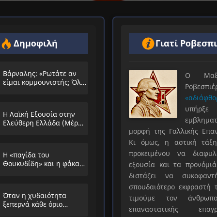
Δημοφιλή
Γιατί Ροβεσπ
Βάρναλης: «Ρωτάτε αν
Ο Μαξιμ
είμαι κομμουνιστής; Όλο
Ροβεσπ
τα ίδια θα λέμε;»
«αδιάφθο
υπήρ
Η Λαϊκή Εξουσία στην
εμβληματ
Ελεύθερη Ελλάδα (Μέρος
μορφή της Γαλλικής Επα
Α’)
Κι όμως, η αστική τάξη
προκειμένου να διαφυλ
Η «παγίδα του
Θουκυδίδη» και η φάκα
εξουσία και τα προνόμιά
που στήνουν στους
διστάζει να συκοφαντ
λαούς
σπουδαιότερο εκφραστή τ
Όταν η χυδαιότητα
τιμούμε τον άνθρωπο
ξεπερνά κάθε όριο…
επαναστατικής επαγρ