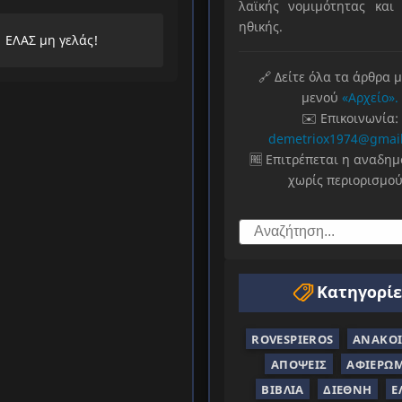
λαϊκής νομιμότητας και 
ηθικής.
ΕΛΑΣ μη γελάς!
🔗 Δείτε όλα τα άρθρα 
μενού
«Αρχείο».
✉️ Επικοινωνία:
demetriox1974@gmai
🆓 Επιτρέπεται η αναδη
χωρίς περιορισμού
Κατηγορίε
ROVESPIEROS
ΑΝΑΚΟΙ
ΑΠΌΨΕΙΣ
ΑΦΙΕΡΏ
ΒΙΒΛΊΑ
ΔΙΕΘΝΉ
Ε