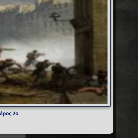
έρος 2ο