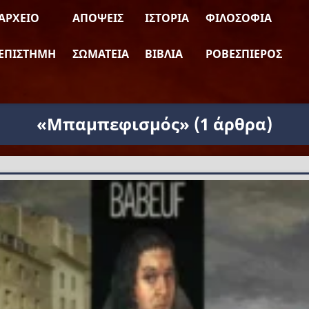
ΑΡΧΕΊΟ
ΑΠΌΨΕΙΣ
ΙΣΤΟΡΊΑ
ΦΙΛΟΣΟΦΊΑ
ΕΠΙΣΤΉΜΗ
ΣΩΜΑΤΕΊΑ
ΒΙΒΛΊΑ
ΡΟΒΕΣΠΙΈΡΟΣ
«Μπαμπεφισμός»
(1 άρθρα)