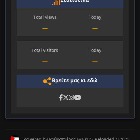
Στατιστικά
Total views
Today
—
—
Total visitors
Today
—
—
Βρείτε μας κι εδώ
Powered by Ροβεσπιέρος @2017 · Reloaded @2025