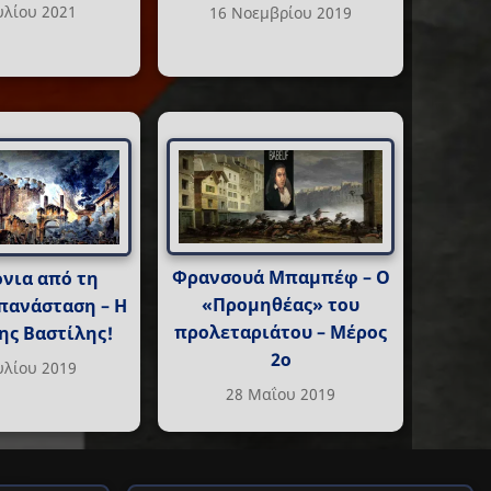
υλίου 2021
16 Νοεμβρίου 2019
Φρανσουά Μπαμπέφ – Ο
όνια από τη
«Προμηθέας» του
πανάσταση – Η
προλεταριάτου – Μέρος
ης Βαστίλης!
2ο
υλίου 2019
28 Μαΐου 2019