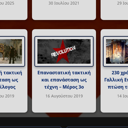
ου 2025
30 Ιουλίου 2021
29 Ιο
ή τακτική
Επαναστατική τακτική
230 χρ
ταση ως
και επανάσταση ως
Γαλλική Ε
πίλογος
τέχνη – Μέρος 3ο
πτώση τ
ου 2019
16 Αυγούστου 2019
14 Ιο