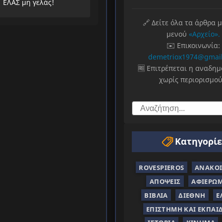
ΕΛΑΣ μη γελάς!
🔗 Δείτε όλα τα άρθρα 
μενού
«Αρχείο».
✉️ Επικοινωνία:
demetriox1974@gmai
🆓 Επιτρέπεται η αναδη
χωρίς περιορισμού
Κατηγορίε
ROVESPIEROS
ΑΝΑΚΟΙ
ΑΠΌΨΕΙΣ
ΑΦΙΕΡΏ
ΒΙΒΛΊΑ
ΔΙΕΘΝΉ
Ε
ΕΠΙΣΤΉΜΗ ΚΑΙ ΕΚΠΑΊ