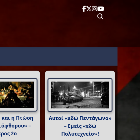
 και η Πτώση
Αυτοί «εδώ Πεντάγωνο»
ιάφθορου» –
– Εμείς «εδώ
ρος 2ο
Πολυτεχνείο»!