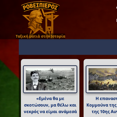
Ταξική ματιά στην Ιστορία
«Εμένα θα με
Η επανασ
σκοτώσουν, μα θέλω και
Κομμούνα της
νεκρός να είμαι ανάμεσά
της 10ης Α