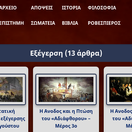
ΑΡΧΕΊΟ
ΑΠΌΨΕΙΣ
ΙΣΤΟΡΊΑ
ΦΙΛΟΣΟΦΊΑ
ΕΠΙΣΤΉΜΗ
ΣΩΜΑΤΕΊΑ
ΒΙΒΛΊΑ
ΡΟΒΕΣΠΙΈΡΟΣ
Εξέγερση
(13 άρθρα)
τατική
Η Ανοδος και η Πτώση
Η Ανοδος
 εξέγερσης
του «Αδιάφθορου» –
του «Αδ
υγούστου
Μέρος 3ο
Μέ