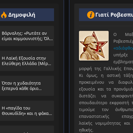
Δημοφιλή
Γιατί Ροβεσπ
Βάρναλης: «Ρωτάτε αν
Ο Μαξιμ
είμαι κομμουνιστής; Όλο
Ροβεσπ
τα ίδια θα λέμε;»
«αδιάφθο
υπήρ
Η Λαϊκή Εξουσία στην
εμβληματ
Ελεύθερη Ελλάδα (Μέρος
μορφή της Γαλλικής Επα
Α’)
Κι όμως, η αστική τάξη
προκειμένου να διαφυλ
Όταν η χυδαιότητα
ξεπερνά κάθε όριο…
εξουσία και τα προνόμιά
διστάζει να συκοφαντ
σπουδαιότερο εκφραστή τ
Η «παγίδα του
τιμούμε τον άνθρωπο
Θουκυδίδη» και η φάκα
επαναστατικής επαγρ
που στήνουν στους
λαϊκής νομιμότητας και 
λαούς
ηθικής.