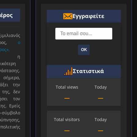
ιέρος
Εγγραφείτε
ιλιανός
ιέρος,
ο
ρος»,
ΟΚ
ξε η
ικότερη
Στατιστικά
νάστασης.
 σήμερα,
άξει την
Total views
Today
 της, δεν
—
—
ήσει τον
ης. Εμείς
-σύμβολο
Total visitors
Today
ύπνησης,
πολιτικής
—
—