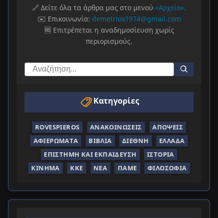
🔗 Δείτε όλα τα άρθρα μας στο μενού
«Αρχείο».
✉️ Επικοινωνία:
demetriox1974@gmail.com
🆓 Επιτρέπεται η αναδημοσίευση χωρίς
περιορισμούς.
Κατηγορίες
ROVESPIEROS
ΑΝΑΚΟΙΝΏΣΕΙΣ
ΑΠΌΨΕΙΣ
ΑΦΙΕΡΏΜΑΤΑ
ΒΙΒΛΊΑ
ΔΙΕΘΝΉ
ΕΛΛΆΔΑ
ΕΠΙΣΤΉΜΗ ΚΑΙ ΕΚΠΑΊΔΕΥΣΗ
ΙΣΤΟΡΊΑ
ΚΊΝΗΜΑ
ΚΚΕ
ΝΈΑ
ΠΑΜΕ
ΦΙΛΟΣΟΦΊΑ