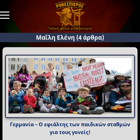
Ταξική ματιά στην Ιστορία
Μαΐλη Ελένη
(4 άρθρα)
Γερμανία – Ο εφιάλτης των παιδικών σταθμών
για τους γονείς!