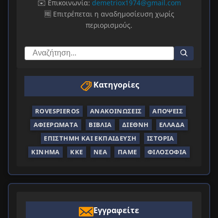
✉️ Επικοινωνία:
demetriox1974@gmail.com
🆓 Επιτρέπεται η αναδημοσίευση χωρίς
περιορισμούς.
Κατηγορίες
ROVESPIEROS
ΑΝΑΚΟΙΝΏΣΕΙΣ
ΑΠΌΨΕΙΣ
ΑΦΙΕΡΏΜΑΤΑ
ΒΙΒΛΊΑ
ΔΙΕΘΝΉ
ΕΛΛΆΔΑ
ΕΠΙΣΤΉΜΗ ΚΑΙ ΕΚΠΑΊΔΕΥΣΗ
ΙΣΤΟΡΊΑ
ΚΊΝΗΜΑ
ΚΚΕ
ΝΈΑ
ΠΑΜΕ
ΦΙΛΟΣΟΦΊΑ
Εγγραφείτε