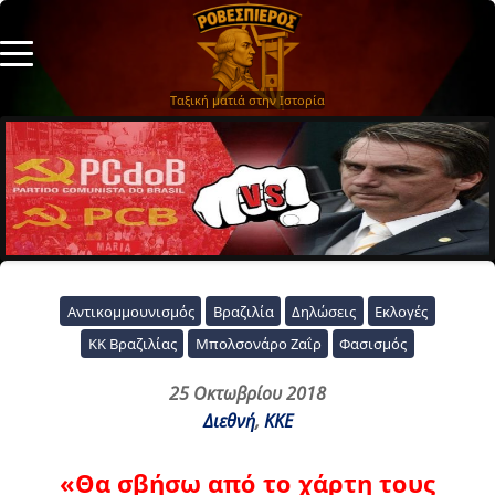
Ταξική ματιά στην Ιστορία
Αντικομμουνισμός
Βραζιλία
Δηλώσεις
Εκλογές
ΚΚ Βραζιλίας
Μπολσονάρο Ζαΐρ
Φασισμός
25 Οκτωβρίου 2018
Διεθνή
,
ΚΚΕ
«Θα σβήσω από το χάρτη τους