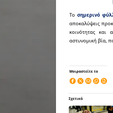
Το
σημερινό φύλ
αποκαλύψεις προκά
κοινότητας και 
αστυνομική βία, π
Μοιραστείτε το
Σχετικά