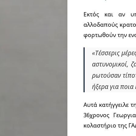
Εκτός και αν υ
αλλοδαπούς κρατο
φορτωθούν την ενο
«Τέσσερις μέρε
αστυνομικοί, ζ
ρωτούσαν τίποτ
ήξερα για ποια
Αυτά κατήγγειλε τ
36χρονος Γεωργι
κολαστήριο της ΓΑ