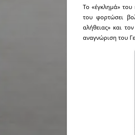
Το «έγκλημά» του 
του φορτώσει βολ
αλήθειας» και το
αναγνώριση του Γ