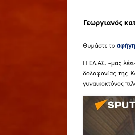
Γεωργιανός κα
Θυμάστε το
αφήγη
Η ΕΛ.ΑΣ. –μας λέε
δολοφονίας της Κ
γυναικοκτόνος πιλό