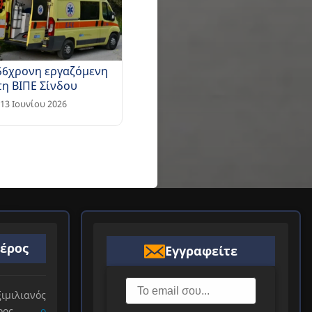
56χρονη εργαζόμενη
τη ΒΙΠΕ Σίνδου
13 Ιουνίου 2026
ιέρος
Εγγραφείτε
ιλιανός
ιέρος,
ο