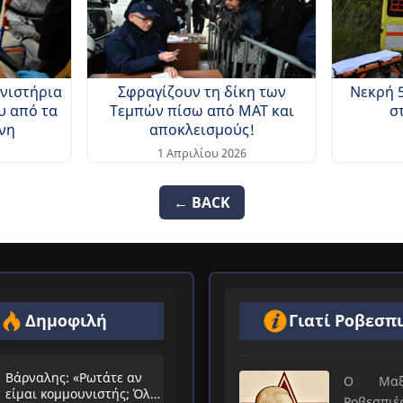
ανιστήρια
Σφραγίζουν τη δίκη των
Νεκρή 
υ από τα
Τεμπών πίσω από ΜΑΤ και
σ
νη
αποκλεισμούς!
1 Απριλίου 2026
← BACK
Δημοφιλή
Γιατί Ροβεσπ
Βάρναλης: «Ρωτάτε αν
Ο Μαξιμ
είμαι κομμουνιστής; Όλο
Ροβεσπ