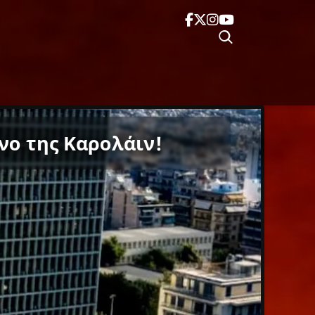
νο της Καρολάιν!