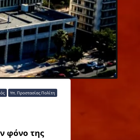
μός
Υπ. Προστασίας Πολίτη
ον φόνο της