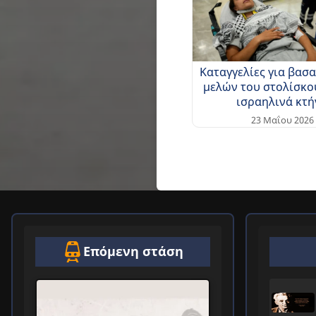
Καταγγελίες για βασ
μελών του στολίσκο
ισραηλινά κτή
23 Μαΐου 2026
Επόμενη στάση