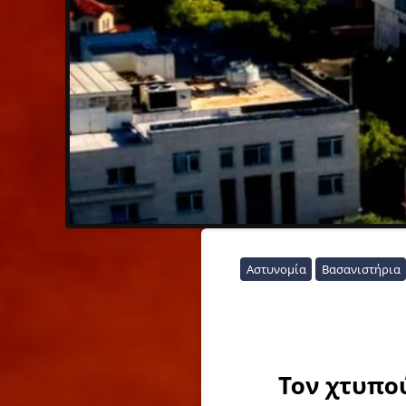
Αστυνομία
Βασανιστήρια
Τον χτυπού