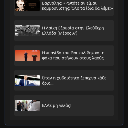
Βάρναλης: «Ρωτάτε αν είμαι
κομμουνιστής; Όλο τα ίδια θα λέμε;»
Η Λαϊκή Εξουσία στην Ελεύθερη
Ελλάδα (Μέρος Α’)
Η «παγίδα του Θουκυδίδη» και η
φάκα που στήνουν στους λαούς
Όταν η χυδαιότητα ξεπερνά κάθε
όριο…
ΕΛΑΣ μη γελάς!