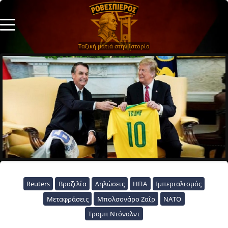
Ταξική ματιά στην Ιστορία
Reuters
Βραζιλία
Δηλώσεις
ΗΠΑ
Ιμπεριαλισμός
Μεταφράσεις
Μπολσονάρο Ζαΐρ
ΝΑΤΟ
Τραμπ Ντόναλντ