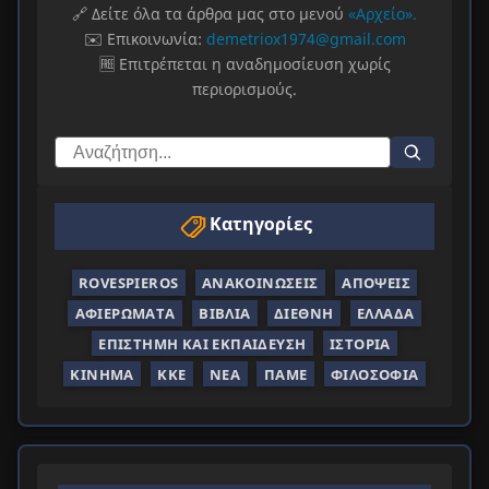
🔗 Δείτε όλα τα άρθρα μας στο μενού
«Αρχείο».
✉️ Επικοινωνία:
demetriox1974@gmail.com
🆓 Επιτρέπεται η αναδημοσίευση χωρίς
περιορισμούς.
Κατηγορίες
ROVESPIEROS
ΑΝΑΚΟΙΝΏΣΕΙΣ
ΑΠΌΨΕΙΣ
ΑΦΙΕΡΏΜΑΤΑ
ΒΙΒΛΊΑ
ΔΙΕΘΝΉ
ΕΛΛΆΔΑ
ΕΠΙΣΤΉΜΗ ΚΑΙ ΕΚΠΑΊΔΕΥΣΗ
ΙΣΤΟΡΊΑ
ΚΊΝΗΜΑ
ΚΚΕ
ΝΈΑ
ΠΑΜΕ
ΦΙΛΟΣΟΦΊΑ