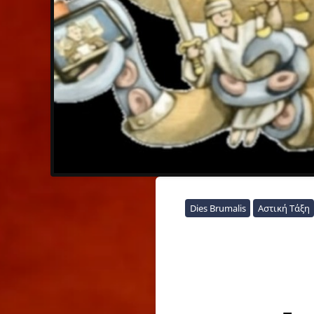
Dies Brumalis
Αστική Τάξη