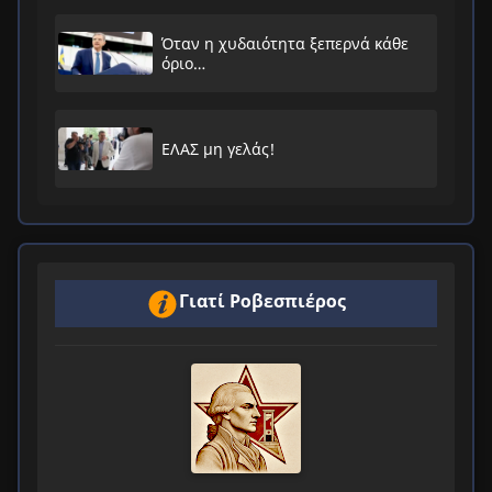
Όταν η χυδαιότητα ξεπερνά κάθε
όριο…
ΕΛΑΣ μη γελάς!
Γιατί Ροβεσπιέρος