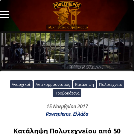
Ταξική ματιά στην Ιστορία
Αναρχικοί
Αντικομμουνισμός
Κατάληψη
Πολυτεχνείο
Προβοκάτσια
15 Νοεμβρίου 2017
Rovespieros
,
Ελλάδα
Κατάληψη Πολυτεχνείου από 50