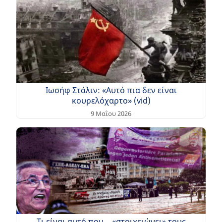
Ιωσήφ Στάλιν: «Αυτό πια δεν είναι
κουρελόχαρτο» (vid)
9 Μαΐου 2026
Τι είναι αυτό που …«στοιχειώνει» τους