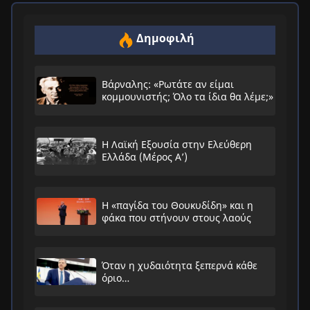
Δημοφιλή
Βάρναλης: «Ρωτάτε αν είμαι
κομμουνιστής; Όλο τα ίδια θα λέμε;»
Η Λαϊκή Εξουσία στην Ελεύθερη
Ελλάδα (Μέρος Α’)
Η «παγίδα του Θουκυδίδη» και η
φάκα που στήνουν στους λαούς
Όταν η χυδαιότητα ξεπερνά κάθε
όριο…