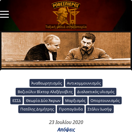
Ταξική ματιά στην Ιστορία
Άναθεωρητισμός
Αντικομμουνισμός
Βαζιούλιν Βίκτορ Αλεξέγιεβιτς
Διαλεκτικός υλισμός
ΕΣΣΔ
Θεωρία Δύο Άκρων
Μαρξισμός
Οπορτουνισμός
Πατέλης Δημήτρης
Προπαγάνδα
Στάλιν Ιωσήφ
23 Ιουλίου 2020
Απόψεις