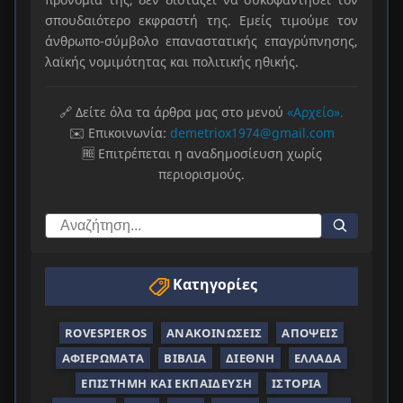
σπουδαιότερο εκφραστή της. Εμείς τιμούμε τον
άνθρωπο-σύμβολο επαναστατικής επαγρύπνησης,
λαϊκής νομιμότητας και πολιτικής ηθικής.
🔗 Δείτε όλα τα άρθρα μας στο μενού
«Αρχείο».
✉️ Επικοινωνία:
demetriox1974@gmail.com
🆓 Επιτρέπεται η αναδημοσίευση χωρίς
περιορισμούς.
Κατηγορίες
ROVESPIEROS
ΑΝΑΚΟΙΝΏΣΕΙΣ
ΑΠΌΨΕΙΣ
ΑΦΙΕΡΏΜΑΤΑ
ΒΙΒΛΊΑ
ΔΙΕΘΝΉ
ΕΛΛΆΔΑ
ΕΠΙΣΤΉΜΗ ΚΑΙ ΕΚΠΑΊΔΕΥΣΗ
ΙΣΤΟΡΊΑ