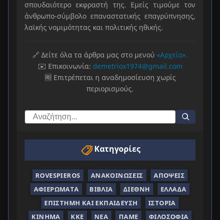
σπουδαιότερο εκφραστή της. Εμείς τιμούμε τον
άνθρωπο-σύμβολο επαναστατικής επαγρύπνησης,
λαϊκής νομιμότητας και πολιτικής ηθικής.
🔗 Δείτε όλα τα άρθρα μας στο μενού
«Αρχείο».
✉️ Επικοινωνία:
demetriox1974@gmail.com
🆓 Επιτρέπεται η αναδημοσίευση χωρίς
περιορισμούς.
Κατηγορίες
ROVESPIEROS
ΑΝΑΚΟΙΝΏΣΕΙΣ
ΑΠΌΨΕΙΣ
ΑΦΙΕΡΏΜΑΤΑ
ΒΙΒΛΊΑ
ΔΙΕΘΝΉ
ΕΛΛΆΔΑ
ΕΠΙΣΤΉΜΗ ΚΑΙ ΕΚΠΑΊΔΕΥΣΗ
ΙΣΤΟΡΊΑ
ΚΊΝΗΜΑ
ΚΚΕ
ΝΈΑ
ΠΑΜΕ
ΦΙΛΟΣΟΦΊΑ