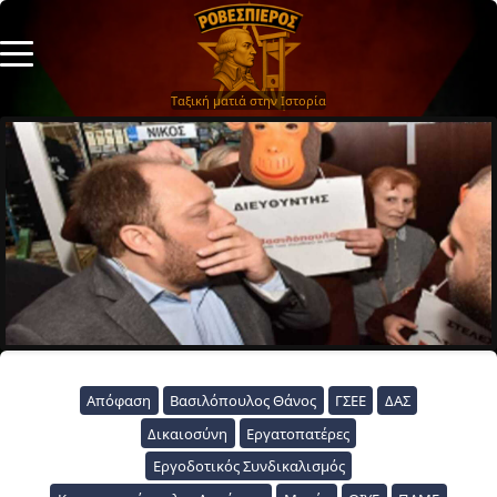
Ταξική ματιά στην Ιστορία
Απόφαση
Βασιλόπουλος Θάνος
ΓΣΕΕ
ΔΑΣ
Δικαιοσύνη
Εργατοπατέρες
Εργοδοτικός Συνδικαλισμός