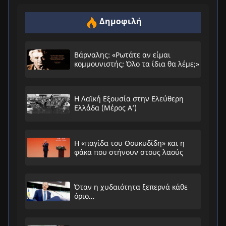
Δημοφιλή
Βάρναλης: «Ρωτάτε αν είμαι
κομμουνιστής; Όλο τα ίδια θα λέμε;»
Η Λαϊκή Εξουσία στην Ελεύθερη
Ελλάδα (Μέρος Α’)
Η «παγίδα του Θουκυδίδη» και η
φάκα που στήνουν στους λαούς
Όταν η χυδαιότητα ξεπερνά κάθε
όριο…