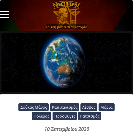
Ταξική ματιά στην Ιστορία
Δούκας Μάνος
Καπιταλισμός
Λέσβος
Μόρια
Πόλεμος
Πρόσφυγες
Ρατσισμός
10 Σεπτεμβρίου 2020