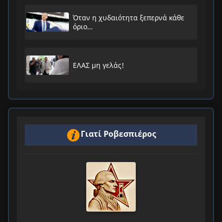
Όταν η χυδαιότητα ξεπερνά κάθε
όριο…
ΕΛΑΣ μη γελάς!
Γιατί Ροβεσπιέρος