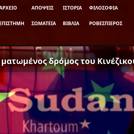
ΑΡΧΕΊΟ
ΑΠΌΨΕΙΣ
ΙΣΤΟΡΊΑ
ΦΙΛΟΣΟΦΊΑ
ΕΠΙΣΤΉΜΗ
ΣΩΜΑΤΕΊΑ
ΒΙΒΛΊΑ
ΡΟΒΕΣΠΙΈΡΟΣ
 ματωμένος δρόμος του Κινέζικο