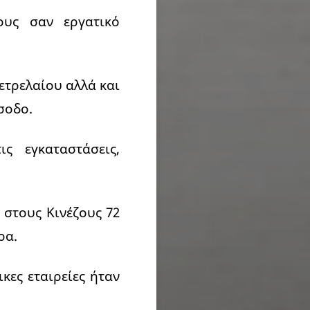
ους σαν εργατικό
ετρελαίου αλλά και
σοδο.
ς εγκαταστάσεις,
 στους Κινέζους 72
ρα.
κες εταιρείες ήταν