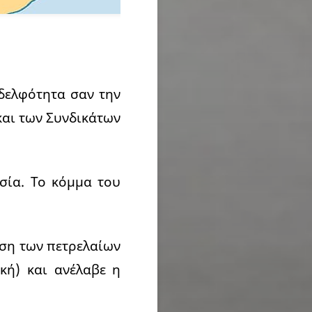
δελφότητα σαν την
και των Συνδικάτων
υσία. Το κόμμα του
υση των πετρελαίων
κή) και ανέλαβε η