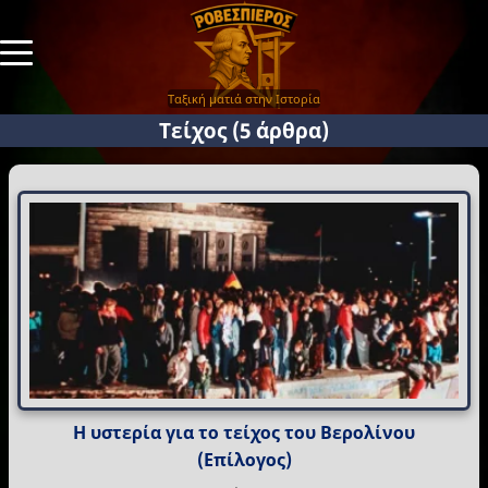
Ταξική ματιά στην Ιστορία
Τείχος
(5 άρθρα)
Η υστερία για το τείχος του Βερολίνου
(Επίλογος)