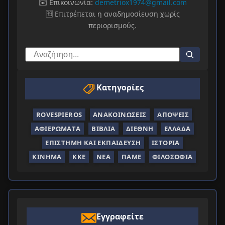
✉️ Επικοινωνία:
demetriox1974@gmail.com
🆓 Επιτρέπεται η αναδημοσίευση χωρίς
περιορισμούς.
Κατηγορίες
ROVESPIEROS
ΑΝΑΚΟΙΝΏΣΕΙΣ
ΑΠΌΨΕΙΣ
ΑΦΙΕΡΏΜΑΤΑ
ΒΙΒΛΊΑ
ΔΙΕΘΝΉ
ΕΛΛΆΔΑ
ΕΠΙΣΤΉΜΗ ΚΑΙ ΕΚΠΑΊΔΕΥΣΗ
ΙΣΤΟΡΊΑ
ΚΊΝΗΜΑ
ΚΚΕ
ΝΈΑ
ΠΑΜΕ
ΦΙΛΟΣΟΦΊΑ
Εγγραφείτε