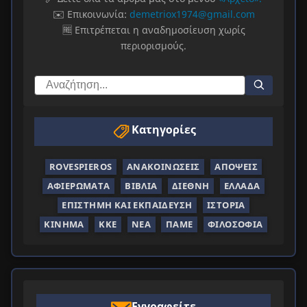
✉️ Επικοινωνία:
demetriox1974@gmail.com
🆓 Επιτρέπεται η αναδημοσίευση χωρίς
περιορισμούς.
Κατηγορίες
ROVESPIEROS
ΑΝΑΚΟΙΝΏΣΕΙΣ
ΑΠΌΨΕΙΣ
ΑΦΙΕΡΏΜΑΤΑ
ΒΙΒΛΊΑ
ΔΙΕΘΝΉ
ΕΛΛΆΔΑ
ΕΠΙΣΤΉΜΗ ΚΑΙ ΕΚΠΑΊΔΕΥΣΗ
ΙΣΤΟΡΊΑ
ΚΊΝΗΜΑ
ΚΚΕ
ΝΈΑ
ΠΑΜΕ
ΦΙΛΟΣΟΦΊΑ
Εγγραφείτε