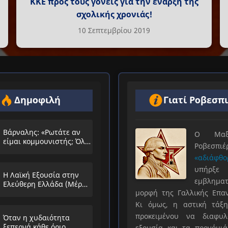
ΚΚΕ προς τους γονείς για την έναρξη της
σχολικής χρονιάς!
10 Σεπτεμβρίου 2019
Δημοφιλή
Γιατί Ροβεσπ
Βάρναλης: «Ρωτάτε αν
Ο Μαξιμ
είμαι κομμουνιστής; Όλο
Ροβεσπ
τα ίδια θα λέμε;»
«αδιάφθο
υπήρ
Η Λαϊκή Εξουσία στην
εμβληματ
Ελεύθερη Ελλάδα (Μέρος
μορφή της Γαλλικής Επα
Α’)
Κι όμως, η αστική τάξη
προκειμένου να διαφυλ
Όταν η χυδαιότητα
ξεπερνά κάθε όριο…
εξουσία και τα προνόμιά