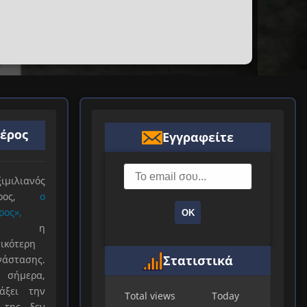
ιέρος
Εγγραφείτε
ιλιανός
ιέρος,
ο
ρος»,
ΟΚ
ξε η
ικότερη
Στατιστικά
νάστασης.
 σήμερα,
άξει την
Total views
Today
 της, δεν