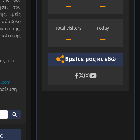
—
—
ήσει τον
ης. Εμείς
-σύμβολο
Total visitors
Today
ύπνησης,
πολιτικής
—
—
Βρείτε μας κι εδώ
μας στο
l.com
μοσίευση
ς.
ς