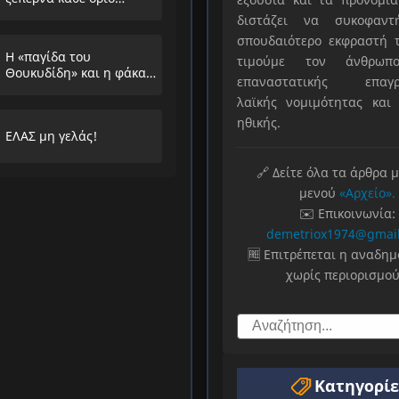
διστάζει να συκοφαντ
σπουδαιότερο εκφραστή τ
Η «παγίδα του
τιμούμε τον άνθρωπο
Θουκυδίδη» και η φάκα
επαναστατικής επαγρ
που στήνουν στους
λαϊκής νομιμότητας και 
λαούς
ηθικής.
ΕΛΑΣ μη γελάς!
🔗 Δείτε όλα τα άρθρα 
μενού
«Αρχείο».
✉️ Επικοινωνία:
demetriox1974@gmai
🆓 Επιτρέπεται η αναδη
χωρίς περιορισμού
Κατηγορίε