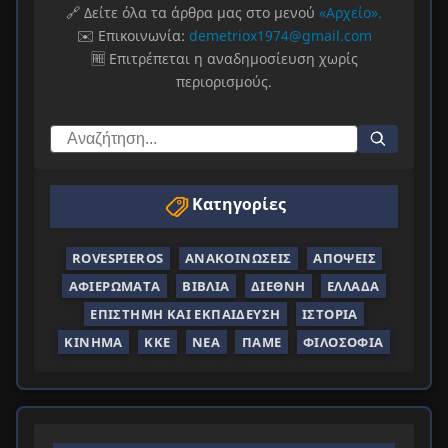
🔗 Δείτε όλα τα άρθρα μας στο μενού
«Αρχείο».
✉️ Επικοινωνία:
demetriox1974@gmail.com
🆓 Επιτρέπεται η αναδημοσίευση χωρίς
περιορισμούς.
Κατηγορίες
ROVESPIEROS
ΑΝΑΚΟΙΝΏΣΕΙΣ
ΑΠΌΨΕΙΣ
ΑΦΙΕΡΏΜΑΤΑ
ΒΙΒΛΊΑ
ΔΙΕΘΝΉ
ΕΛΛΆΔΑ
ΕΠΙΣΤΉΜΗ ΚΑΙ ΕΚΠΑΊΔΕΥΣΗ
ΙΣΤΟΡΊΑ
ΚΊΝΗΜΑ
ΚΚΕ
ΝΈΑ
ΠΑΜΕ
ΦΙΛΟΣΟΦΊΑ