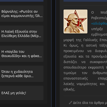
Βάρναλης: «Ρωτάτε αν
Ο Μαξιμ
είμαι κομμουνιστής; Όλο
Ροβεσπ
τα ίδια θα λέμε;»
«αδιάφθο
υπήρ
Η Λαϊκή Εξουσία στην
εμβληματ
Ελεύθερη Ελλάδα (Μέρος
μορφή της Γαλλικής Επα
Α’)
Κι όμως, η αστική τάξη
προκειμένου να διαφυλ
Η «παγίδα του
Θουκυδίδη» και η φάκα
εξουσία και τα προνόμιά
που στήνουν στους
διστάζει να συκοφαντ
λαούς
σπουδαιότερο εκφραστή τ
Όταν η χυδαιότητα
τιμούμε τον άνθρωπο
ξεπερνά κάθε όριο…
επαναστατικής επαγρ
λαϊκής νομιμότητας και 
ηθικής.
ΕΛΑΣ μη γελάς!
🔗 Δείτε όλα τα άρθρα 