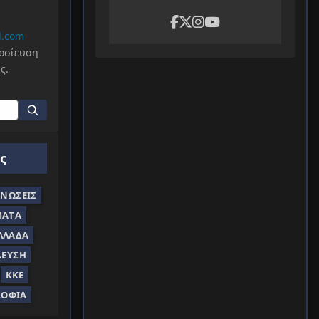
l.com
μοσίευση
ς.
ς
ΝΏΣΕΙΣ
ΜΑΤΑ
ΛΛΆΔΑ
ΔΕΥΣΗ
ΚΚΕ
ΣΟΦΊΑ