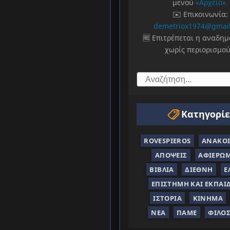
μενού
«Αρχείο».
✉️ Επικοινωνία:
demetriox1974@gmai
🆓 Επιτρέπεται η αναδη
χωρίς περιορισμού
Κατηγορίε
ROVESPIEROS
ΑΝΑΚΟΙ
ΑΠΌΨΕΙΣ
ΑΦΙΕΡΏ
ΒΙΒΛΊΑ
ΔΙΕΘΝΉ
Ε
ΕΠΙΣΤΉΜΗ ΚΑΙ ΕΚΠΑΊ
ΙΣΤΟΡΊΑ
ΚΊΝΗΜΑ
ΝΈΑ
ΠΑΜΕ
ΦΙΛΟ