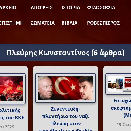
ΑΡΧΕΊΟ
ΑΠΌΨΕΙΣ
ΙΣΤΟΡΊΑ
ΦΙΛΟΣΟΦΊΑ
ΕΠΙΣΤΉΜΗ
ΣΩΜΑΤΕΊΑ
ΒΙΒΛΊΑ
ΡΟΒΕΣΠΙΈΡΟΣ
Πλεύρης Κωνσταντίνος
(6 άρθρα)
Ευτυχώ
σκεφτόμ
Συνέντευξη-
ολιτικής
(Μέ
πλυντήριο του ναζί
ος του ΚΚΕ!
Πλεύρη στον
19 Οκτ
ου 2025
ευρωβουλευτή Φειδία