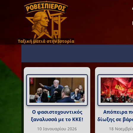
Ταξική ματιά στην Ιστορία
Ο φασιστοχουντικός
Απόπειρα π
ξαναλυσσά με το ΚΚΕ!
δίωξης σε βάρ
10 Ιανουαρίου 2026
18 Νοεμβρί