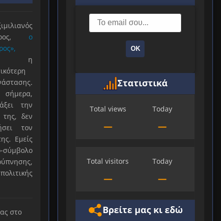
ιλιανός
ιέρος,
ο
ρος»,
ΟΚ
ξε η
ικότερη
Στατιστικά
νάστασης.
 σήμερα,
άξει την
Total views
Today
 της, δεν
—
—
ήσει τον
ης. Εμείς
-σύμβολο
Total visitors
Today
ύπνησης,
πολιτικής
—
—
Βρείτε μας κι εδώ
μας στο