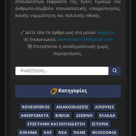
σπουδαιότερο εκφραστή της. Εμείς τιμούμε τον
άνθρωπο-σύμβολο επαναστατικής επαγρύπνησης,
λαϊκής νομιμότητας και πολιτικής ηθικής.
🔗 Δείτε όλα τα άρθρα μας στο μενού
«Αρχείο».
✉️ Επικοινωνία:
demetriox1974@gmail.com
🆓 Επιτρέπεται η αναδημοσίευση χωρίς
περιορισμούς.
Κατηγορίες
ROVESPIEROS
ΑΝΑΚΟΙΝΏΣΕΙΣ
ΑΠΌΨΕΙΣ
ΑΦΙΕΡΏΜΑΤΑ
ΒΙΒΛΊΑ
ΔΙΕΘΝΉ
ΕΛΛΆΔΑ
ΕΠΙΣΤΉΜΗ ΚΑΙ ΕΚΠΑΊΔΕΥΣΗ
ΙΣΤΟΡΊΑ
ΚΊΝΗΜΑ
ΚΚΕ
ΝΈΑ
ΠΑΜΕ
ΦΙΛΟΣΟΦΊΑ