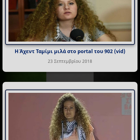
Η Άχεντ Ταμίμι μιλά στο portal του 902 (vid)
23 Σεπτεμβρίου 2018