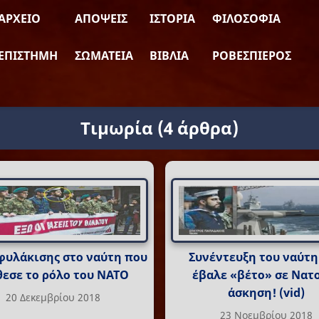
ΑΡΧΕΊΟ
ΑΠΌΨΕΙΣ
ΙΣΤΟΡΊΑ
ΦΙΛΟΣΟΦΊΑ
ΕΠΙΣΤΉΜΗ
ΣΩΜΑΤΕΊΑ
ΒΙΒΛΊΑ
ΡΟΒΕΣΠΙΈΡΟΣ
Τιμωρία
(4 άρθρα)
φυλάκισης στο ναύτη που
Συνέντευξη του ναύτη
θεσε το ρόλο του ΝΑΤΟ
έβαλε «βέτο» σε Νατ
άσκηση! (vid)
20 Δεκεμβρίου 2018
23 Νοεμβρίου 2018