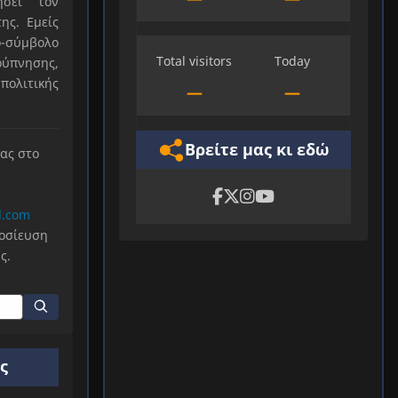
ήσει τον
ης. Εμείς
-σύμβολο
Total visitors
Today
ύπνησης,
πολιτικής
—
—
Βρείτε μας κι εδώ
μας στο
l.com
μοσίευση
ς.
ς