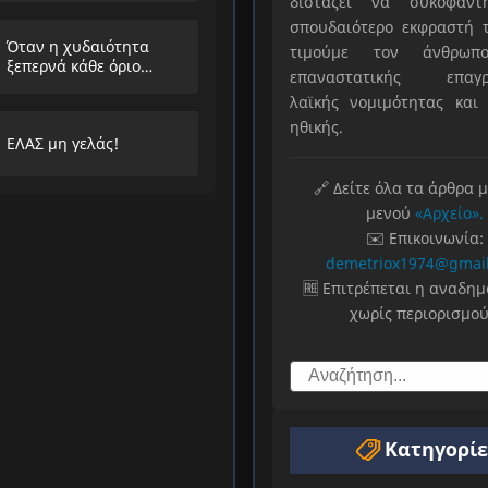
διστάζει να συκοφαντ
λαούς
σπουδαιότερο εκφραστή τ
Όταν η χυδαιότητα
τιμούμε τον άνθρωπο
ξεπερνά κάθε όριο…
επαναστατικής επαγρ
λαϊκής νομιμότητας και 
ηθικής.
ΕΛΑΣ μη γελάς!
🔗 Δείτε όλα τα άρθρα 
μενού
«Αρχείο».
✉️ Επικοινωνία:
demetriox1974@gmai
🆓 Επιτρέπεται η αναδη
χωρίς περιορισμού
Κατηγορίε