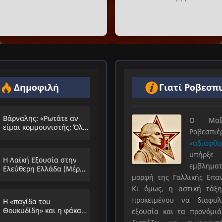
Δημοφιλή
Γιατί Ροβεσπ
Βάρναλης: «Ρωτάτε αν
Ο Μαξιμ
είμαι κομμουνιστής; Όλο
Ροβεσπ
τα ίδια θα λέμε;»
«αδιάφθο
υπήρ
Η Λαϊκή Εξουσία στην
εμβληματ
Ελεύθερη Ελλάδα (Μέρος
μορφή της Γαλλικής Επα
Α’)
Κι όμως, η αστική τάξη
προκειμένου να διαφυλ
Η «παγίδα του
Θουκυδίδη» και η φάκα
εξουσία και τα προνόμιά
που στήνουν στους