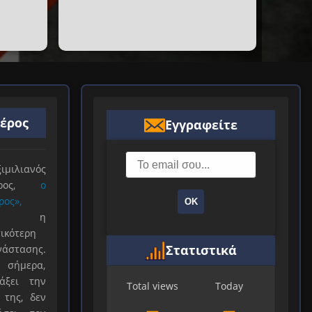
ιέρος
Εγγραφείτε
ιλιανός
ιέρος,
ο
ρος»,
ΟΚ
ξε η
ικότερη
Στατιστικά
νάστασης.
 σήμερα,
άξει την
Total views
Today
 της, δεν
—
—