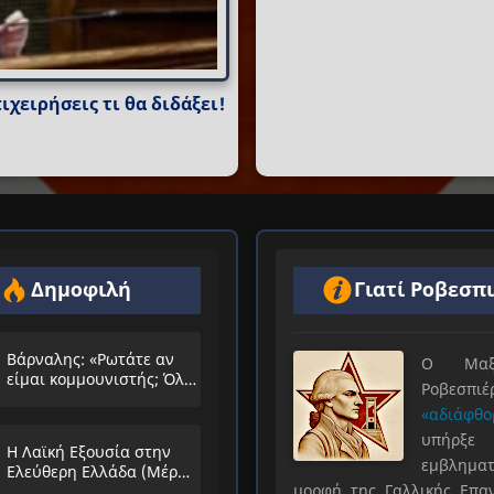
ιχειρήσεις τι θα διδάξει!
Δημοφιλή
Γιατί Ροβεσπ
Βάρναλης: «Ρωτάτε αν
Ο Μαξιμ
είμαι κομμουνιστής; Όλο
Ροβεσπ
τα ίδια θα λέμε;»
«αδιάφθο
υπήρ
Η Λαϊκή Εξουσία στην
εμβληματ
Ελεύθερη Ελλάδα (Μέρος
μορφή της Γαλλικής Επα
Α’)