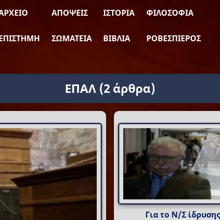
ΑΡΧΕΊΟ
ΑΠΌΨΕΙΣ
ΙΣΤΟΡΊΑ
ΦΙΛΟΣΟΦΊΑ
ΕΠΙΣΤΉΜΗ
ΣΩΜΑΤΕΊΑ
ΒΙΒΛΊΑ
ΡΟΒΕΣΠΙΈΡΟΣ
ΕΠΑΛ
(2 άρθρα)
Για το Ν/Σ ίδρυση