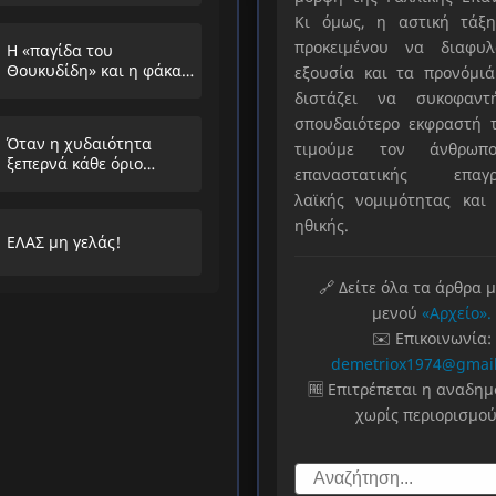
Κι όμως, η αστική τάξη
προκειμένου να διαφυλ
Η «παγίδα του
Θουκυδίδη» και η φάκα
εξουσία και τα προνόμιά
που στήνουν στους
διστάζει να συκοφαντ
λαούς
σπουδαιότερο εκφραστή τ
Όταν η χυδαιότητα
τιμούμε τον άνθρωπο
ξεπερνά κάθε όριο…
επαναστατικής επαγρ
λαϊκής νομιμότητας και 
ηθικής.
ΕΛΑΣ μη γελάς!
🔗 Δείτε όλα τα άρθρα 
μενού
«Αρχείο».
✉️ Επικοινωνία:
demetriox1974@gmai
🆓 Επιτρέπεται η αναδη
χωρίς περιορισμού