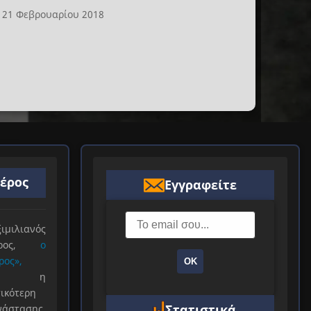
21 Φεβρουαρίου 2018
ιέρος
Εγγραφείτε
ιλιανός
ιέρος,
ο
ρος»,
ΟΚ
ξε η
ικότερη
Στατιστικά
νάστασης.