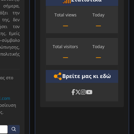
 σήμερα,
άξει την
Total views
Today
 της, δεν
—
—
ήσει τον
ης. Εμείς
-σύμβολο
Total visitors
Today
ύπνησης,
πολιτικής
—
—
Βρείτε μας κι εδώ
μας στο
l.com
μοσίευση
ς.