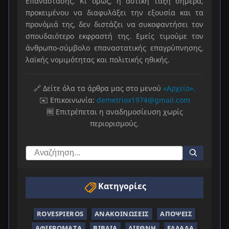
Επανάστασης. Κι όμως, η αστική τάξη σήμερα,
προκειμένου να διαφυλάξει την εξουσία και τα
προνόμιά της, δεν διστάζει να συκοφαντήσει τον
σπουδαιότερο εκφραστή της. Εμείς τιμούμε τον
άνθρωπο-σύμβολο επαναστατικής επαγρύπνησης,
λαϊκής νομιμότητας και πολιτικής ηθικής.
🔗 Δείτε όλα τα άρθρα μας στο μενού
«Αρχείο».
✉️ Επικοινωνία:
demetriox1974@gmail.com
🆓 Επιτρέπεται η αναδημοσίευση χωρίς
περιορισμούς.
Κατηγορίες
ROVESPIEROS
ΑΝΑΚΟΙΝΏΣΕΙΣ
ΑΠΌΨΕΙΣ
ΑΦΙΕΡΏΜΑΤΑ
ΒΙΒΛΊΑ
ΔΙΕΘΝΉ
ΕΛΛΆΔΑ