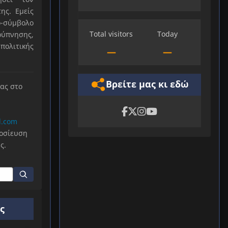
ης. Εμείς
-σύμβολο
Total visitors
Today
ύπνησης,
πολιτικής
—
—
Βρείτε μας κι εδώ
μας στο
l.com
μοσίευση
ς.
ς