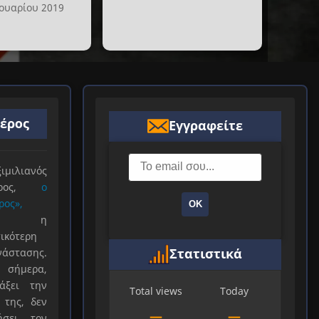
ουαρίου 2019
ιέρος
Εγγραφείτε
ιλιανός
ιέρος,
ο
ρος»,
ΟΚ
ξε η
ικότερη
Στατιστικά
νάστασης.
 σήμερα,
άξει την
Total views
Today
 της, δεν
—
—
ήσει τον