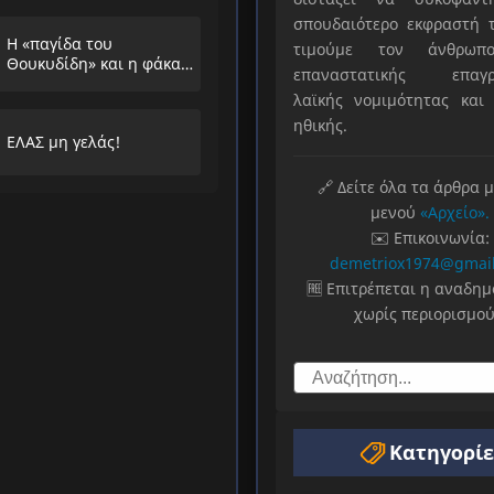
σπουδαιότερο εκφραστή τ
Η «παγίδα του
τιμούμε τον άνθρωπο
Θουκυδίδη» και η φάκα
επαναστατικής επαγρ
που στήνουν στους
λαϊκής νομιμότητας και 
λαούς
ηθικής.
ΕΛΑΣ μη γελάς!
🔗 Δείτε όλα τα άρθρα 
μενού
«Αρχείο».
✉️ Επικοινωνία:
demetriox1974@gmai
🆓 Επιτρέπεται η αναδη
χωρίς περιορισμού
Κατηγορίε