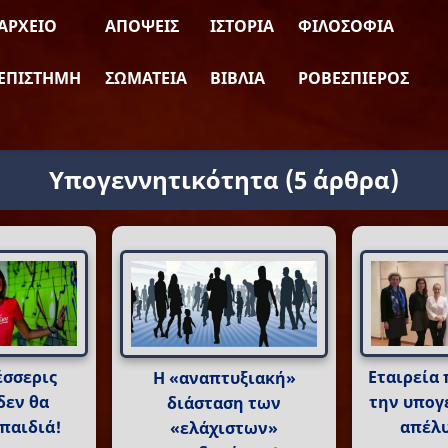
ΑΡΧΕΊΟ
ΑΠΌΨΕΙΣ
ΙΣΤΟΡΊΑ
ΦΙΛΟΣΟΦΊΑ
ΕΠΙΣΤΉΜΗ
ΣΩΜΑΤΕΊΑ
ΒΙΒΛΊΑ
ΡΟΒΕΣΠΙΈΡΟΣ
Υπογεννητικότητα
(5 άρθρα)
έσσερις
Εταιρεία
Η «αναπτυξιακή»
δεν θα
την υπογ
διάσταση των
παιδιά!
απέλυ
«ελάχιστων»