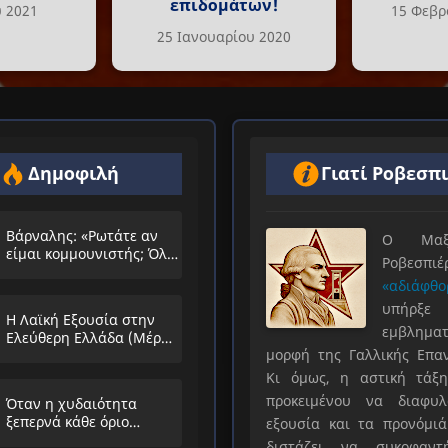
επιδομάτων!
υ 2021
15 Φεβρ
25 Ιανουαρίου 2020
Δημοφιλή
Γιατί Ροβεσπ
Βάρναλης: «Ρωτάτε αν
Ο Μαξιμ
είμαι κομμουνιστής; Όλο
Ροβεσπ
τα ίδια θα λέμε;»
«αδιάφθο
υπήρ
Η Λαϊκή Εξουσία στην
εμβληματ
Ελεύθερη Ελλάδα (Μέρος
μορφή της Γαλλικής Επα
Α’)
Κι όμως, η αστική τάξη
προκειμένου να διαφυλ
Όταν η χυδαιότητα
ξεπερνά κάθε όριο…
εξουσία και τα προνόμιά
διστάζει να συκοφαντ